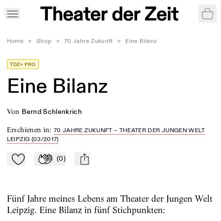
War
Home
>
Shop
>
70 Jahre Zukunft
>
Eine Bilanz
TDZ+ PRO
Eine Bilanz
von
Bernd Schlenkrich
Erschienen in
:
70 JAHRE ZUKUNFT – THEATER DER JUNGEN WELT
LEIPZIG (03/2017)
(
0
)
Zu Mein-TdZ hinzufügen
Applaudieren
mail
Fünf Jahre meines Lebens am Theater der Jungen Welt
Leipzig. Eine Bilanz in fünf Stichpunkten: