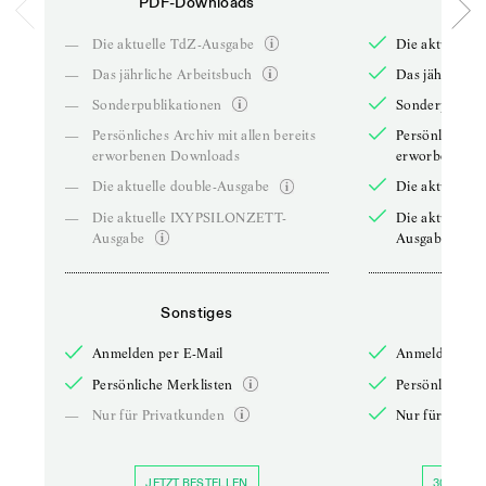
PDF-Downloads
PDF-
—
Die aktuelle TdZ-Ausgabe
Die aktuelle 
—
Das jährliche Arbeitsbuch
Das jährliche 
—
Sonderpublikationen
Sonderpublika
—
Persönliches Archiv mit allen bereits
Persönliches A
erworbenen Downloads
erworbenen D
—
Die aktuelle double-Ausgabe
Die aktuelle 
—
Die aktuelle IXYPSILONZETT-
Die aktuelle
Ausgabe
Ausgabe
Sonstiges
So
Anmelden per E-Mail
Anmelden per 
Persönliche Merklisten
Persönliche Me
—
Nur für Privatkunden
Nur für Priva
JETZT BESTELLEN
30 TAGE 