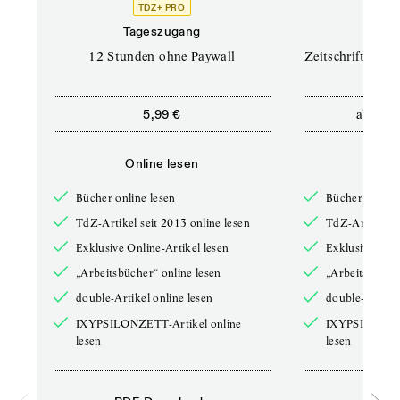
TDZ+ PRO
TD
Tageszugang
Prof
12 Stunden ohne Paywall
Zeitschriften un
ab
5,99 €
12,5
Online lesen
Onli
Bücher online lesen
Bücher online 
TdZ-Artikel seit 2013 online lesen
TdZ-Artikel se
Exklusive Online-Artikel lesen
Exklusive Onli
„Arbeitsbücher“ online lesen
„Arbeitsbücher
double-Artikel online lesen
double-Artikel
IXYPSILONZETT-Artikel online
IXYPSILONZET
lesen
lesen