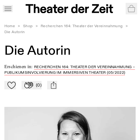
War
Home
>
Shop
>
Recherchen 164: Theater der Vereinnahmung
>
Die Autorin
Die Autorin
Erschienen in
:
RECHERCHEN 164: THEATER DER VEREINNAHMUNG –
PUBLIKUMSINVOLVIERUNG IM IMMERSIVEN THEATER (05/2022)
(
0
)
Zu Mein-TdZ hinzufügen
Applaudieren
mail