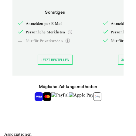
Sonstiges
So
Anmelden per E-Mail
Anmelden per 
Persönliche Merklisten
Persönliche Me
—
Nur für Privatkunden
Nur für Priva
JETZT BESTELLEN
30 TAGE 
Mögliche Zahlungsmethoden
Assoziationen