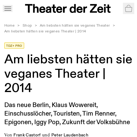
War
Home
>
Shop
>
Am liebsten hätten sie veganes Theater
>
Am liebsten hätten sie veganes Theater | 2014
TDZ+ PRO
Am liebsten hätten sie
veganes Theater |
2014
Das neue Berlin, Klaus Wowereit,
Einschusslöcher, Touristen, Tim Renner,
Epigonen, Iggy Pop, Zukunft der Volksbühne
von
und
Frank Castorf
Peter Laudenbach