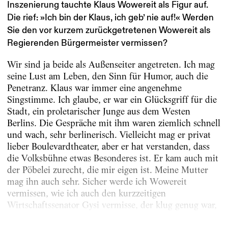
Inszenierung tauchte Klaus Wowereit als Figur auf.
Die rief: »Ich bin der Klaus, ich geb’ nie auf!« Werden
Sie den vor kurzem zurückgetretenen Wowereit als
Regierenden Bürgermeister vermissen?
Wir sind ja beide als Außenseiter angetreten. Ich mag
seine Lust am Leben, den Sinn für Humor, auch die
Penetranz. Klaus war immer eine angenehme
Singstimme. Ich glaube, er war ein Glücksgriff für die
Stadt, ein proletarischer Junge aus dem Westen
Berlins. Die Gespräche mit ihm waren ziemlich schnell
und wach, sehr berlinerisch. Vielleicht mag er privat
lieber Boulevardtheater, aber er hat verstanden, dass
die Volksbühne etwas Besonderes ist. Er kam auch mit
der Pöbelei zurecht, die mir eigen ist. Meine Mutter
mag ihn auch sehr. Sicher werde ich Wowereit
vermissen, wie ich auch den kurzzeitigen
Wirtschaftssenator Gysi vermisse, der klug genug war,
sofort jede Bonusmeile zu benutzen, um...