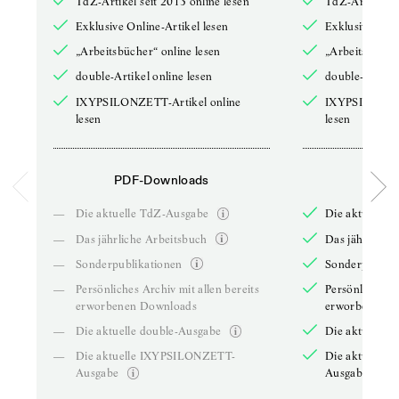
TdZ-Artikel seit 2013 online lesen
TdZ-Artikel se
Exklusive Online-Artikel lesen
Exklusive Onli
„Arbeitsbücher“ online lesen
„Arbeitsbücher
double-Artikel online lesen
double-Artikel
IXYPSILONZETT-Artikel online
IXYPSILONZET
lesen
lesen
PDF-Downloads
PDF-
—
Die aktuelle TdZ-Ausgabe
Die aktuelle 
—
Das jährliche Arbeitsbuch
Das jährliche 
—
Sonderpublikationen
Sonderpublika
—
Persönliches Archiv mit allen bereits
Persönliches A
erworbenen Downloads
erworbenen D
—
Die aktuelle double-Ausgabe
Die aktuelle 
—
Die aktuelle IXYPSILONZETT-
Die aktuelle
Ausgabe
Ausgabe