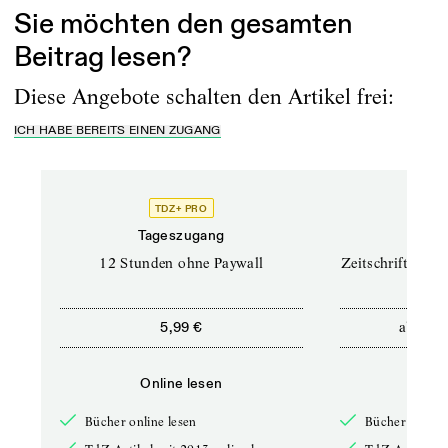
Sie möchten den gesamten
Beitrag lesen?
Diese Angebote schalten den Artikel frei:
ICH HABE BEREITS EINEN ZUGANG
TDZ+ PRO
TD
Tageszugang
Prof
12 Stunden ohne Paywall
Zeitschriften un
ab
5,99 €
12,5
Online lesen
Onli
Bücher online lesen
Bücher online 