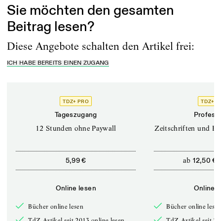
Sie möchten den gesamten
Beitrag lesen?
Diese Angebote schalten den Artikel frei:
ICH HABE BEREITS EINEN ZUGANG
TDZ+ PRO
TDZ+ P
Tageszugang
Professi
12 Stunden ohne Paywall
Zeitschriften und Bü
ab
5,99 €
12,50 €
Online lesen
Online l
Bücher online lesen
Bücher online lese
TdZ-Artikel seit 2013 online lesen
TdZ-Artikel seit 20