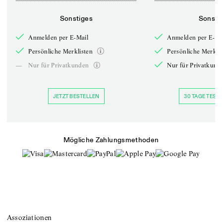
Sonstiges
Sonsti
Anmelden per E-Mail
Anmelden per E-Ma
Persönliche Merklisten
Persönliche Merkli
—
Nur für Privatkunden
Nur für Privatkund
JETZT BESTELLEN
30 TAGE TESTE
Mögliche Zahlungsmethoden
Assoziationen