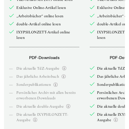
Exklusive Online-Artikel lesen
Exklusive Online-Ar
„Arbeitsbücher“ online lesen
„Arbeitsbücher“ onl
double-Artikel online lesen
double-Artikel onli
IXYPSILONZETT-Artikel online
IXYPSILONZETT-Ar
lesen
lesen
PDF-Downloads
PDF-Down
—
Die aktuelle TdZ-Ausgabe
Die aktuelle TdZ-
—
Das jährliche Arbeitsbuch
Das jährliche Arbe
—
Sonderpublikationen
Sonderpublikation
—
Persönliches Archiv mit allen bereits
Persönliches Archiv
erworbenen Downloads
erworbenen Downl
—
Die aktuelle double-Ausgabe
Die aktuelle doubl
—
Die aktuelle IXYPSILONZETT-
Die aktuelle IXY
Ausgabe
Ausgabe