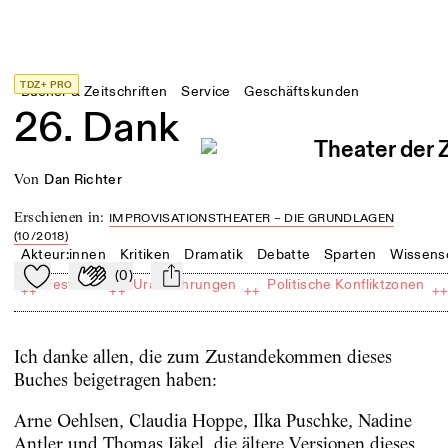
TDZ+ PRO
Bücher & Zeitschriften
Service
Geschäftskunden
26. Dank
von
Dan Richter
Erschienen in
:
IMPROVISATIONSTHEATER – DIE GRUNDLAGEN
(10/2018)
Akteur:innen
Kritiken
Dramatik
Debatte
Sparten
Wissens
(
0
)
Zu Mein-TdZ hinzufügen
Applaudieren
mail
Festivals
Uraufführungen
Politische Konfliktzonen
++
++
++
+
Ich danke allen, die zum Zustandekommen dieses
Buches beigetragen haben:
Arne Oehlsen, Claudia Hoppe, Ilka Puschke, Nadine
Antler und Thomas Jäkel, die ältere Versionen dieses