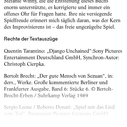
Stefanie Winny, die die Entstehung dieses Buchs
enorm unterstützte, es korrigierte und immer ein
offenes Ohr für Fragen hatte. Ihre nie versiegende
Spielfreude erinnert mich täglich daran, was der Kern
des Improvisierens ist – das freie ungezügelte Spiel.
Rechte der Textauszüge
Quentin Tarantino: „Django Unchained“:Sony Pictures
Entertainment Deutschland GmbH, Synchron-Autor:
Christoph Cierpka.
Bertolt Brecht: „Der gute Mensch von Sezuan“, in:
ders., Werke. Große kommentierte Berliner und
Frankfurter Ausgabe, Band 6: Stücke 6. © Bertolt-
Brecht-Erben / Suhrkamp Verlag 1989
Sergio Leone / Roberto Donati: „Spiel mir das Lied
vom Tod“, Paramount Pictures Germany GmbH.
Synchron-Autor: Günther Hoffmann