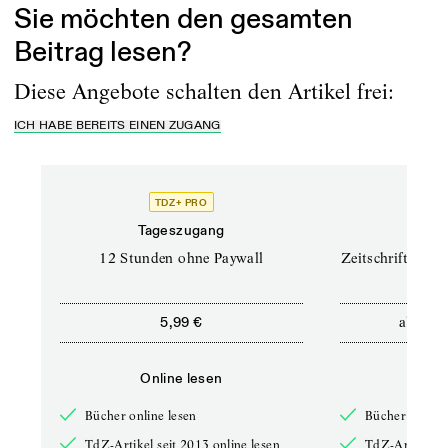
Sie möchten den gesamten
Beitrag lesen?
Diese Angebote schalten den Artikel frei:
ICH HABE BEREITS EINEN ZUGANG
TDZ+ PRO
TD
Tageszugang
Prof
12 Stunden ohne Paywall
Zeitschriften un
ab
5,99 €
12,5
Online lesen
Onli
Bücher online lesen
Bücher online 
TdZ-Artikel seit 2013 online lesen
TdZ-Artikel se