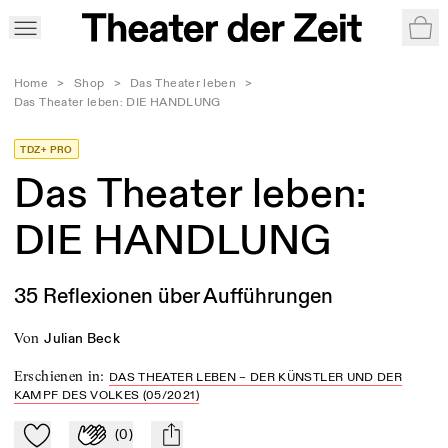
War
Home
>
Shop
>
Das Theater leben
>
Das Theater leben: DIE HANDLUNG
TDZ+ PRO
Das Theater leben:
DIE HANDLUNG
35 Reflexionen über Aufführungen
von
Julian Beck
Erschienen in
:
DAS THEATER LEBEN – DER KÜNSTLER UND DER
KAMPF DES VOLKES (05/2021)
(
0
)
Zu Mein-TdZ hinzufügen
Applaudieren
mail