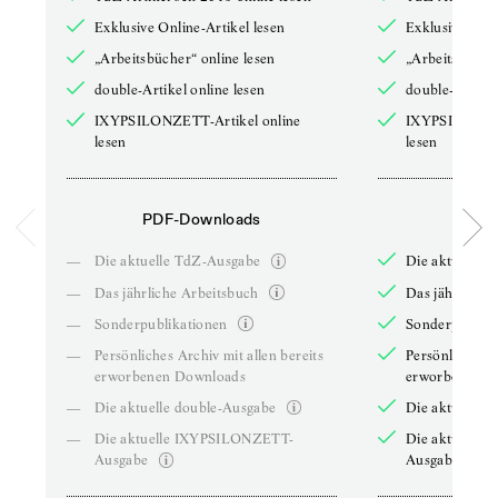
Exklusive Online-Artikel lesen
Exklusive Onli
„Arbeitsbücher“ online lesen
„Arbeitsbücher
double-Artikel online lesen
double-Artikel
IXYPSILONZETT-Artikel online
IXYPSILONZET
lesen
lesen
PDF-Downloads
PDF-
—
Die aktuelle TdZ-Ausgabe
Die aktuelle 
—
Das jährliche Arbeitsbuch
Das jährliche 
—
Sonderpublikationen
Sonderpublika
—
Persönliches Archiv mit allen bereits
Persönliches A
erworbenen Downloads
erworbenen D
—
Die aktuelle double-Ausgabe
Die aktuelle 
—
Die aktuelle IXYPSILONZETT-
Die aktuelle
Ausgabe
Ausgabe