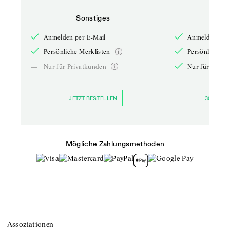
Sonstiges
So
Anmelden per E-Mail
Anmelden per 
Persönliche Merklisten
Persönliche Me
—
Nur für Privatkunden
Nur für Priva
JETZT BESTELLEN
30 TAGE 
Mögliche Zahlungsmethoden
Assoziationen