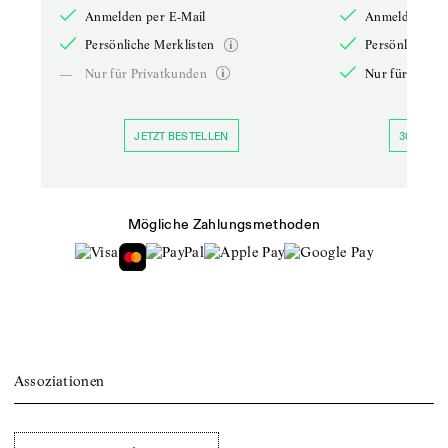
Anmelden per E-Mail
Anmelden per 
Persönliche Merklisten
Persönliche Me
—
Nur für Privatkunden
Nur für Priva
JETZT BESTELLEN
30 TAGE 
Mögliche Zahlungsmethoden
Assoziationen