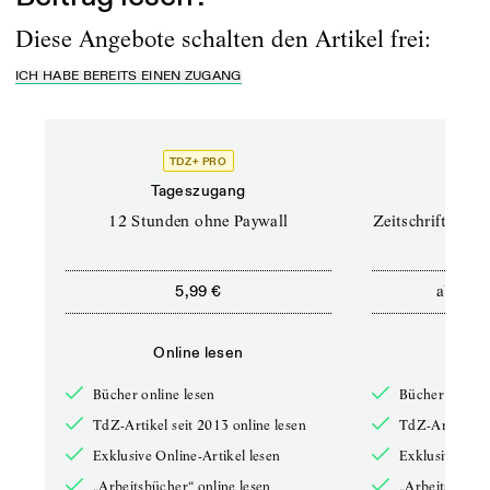
Diese Angebote schalten den Artikel frei:
ICH HABE BEREITS EINEN ZUGANG
TDZ+ PRO
TD
Tageszugang
Prof
12 Stunden ohne Paywall
Zeitschriften un
ab
5,99 €
12,5
Online lesen
Onli
Bücher online lesen
Bücher online 
TdZ-Artikel seit 2013 online lesen
TdZ-Artikel se
Exklusive Online-Artikel lesen
Exklusive Onli
„Arbeitsbücher“ online lesen
„Arbeitsbücher