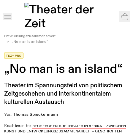
War
Home
>
Shop
>
Recherchen 106: Theater in Afrika – zwischen Kunst und
Entwicklungszusammenarbeit
>
„No man is an island“
TDZ+ PRO
„No man is an island“
Theater im Spannungsfeld von politischem
Zeitgeschehen und interkontinentalem
kulturellen Austausch
von
Thomas Spieckermann
Erschienen in
:
RECHERCHEN 106: THEATER IN AFRIKA – ZWISCHEN
KUNST UND ENTWICKLUNGSZUSAMMENARBEIT – GESCHICHTEN