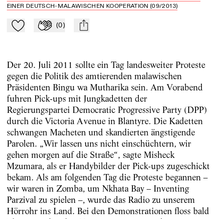
EINER DEUTSCH-MALAWISCHEN KOOPERATION (09/2013)
(
0
)
Zu Mein-TdZ hinzufügen
Applaudieren
mail
Der 20. Juli 2011 sollte ein Tag landesweiter Proteste
gegen die Politik des amtierenden malawischen
Präsidenten Bingu wa Mutharika sein. Am Vorabend
fuhren Pick-ups mit Jungkadetten der
Regierungspartei Democratic Progressive Party (DPP)
durch die Victoria Avenue in Blantyre. Die Kadetten
schwangen Macheten und skandierten ängstigende
Parolen. „Wir lassen uns nicht einschüchtern, wir
gehen morgen auf die Straße“, sagte Misheck
Mzumara, als er Handybilder der Pick-ups zugeschickt
bekam. Als am folgenden Tag die Proteste begannen –
wir waren in Zomba, um Nkhata Bay – Inventing
Parzival zu spielen –, wurde das Radio zu unserem
Hörrohr ins Land. Bei den Demonstrationen floss bald