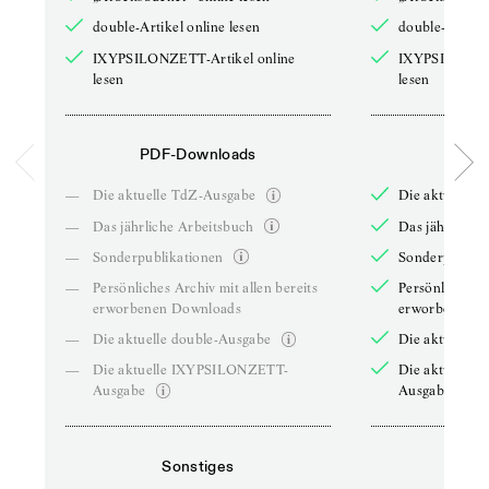
double-Artikel online lesen
double-Artikel
IXYPSILONZETT-Artikel online
IXYPSILONZET
lesen
lesen
PDF-Downloads
PDF-
—
Die aktuelle TdZ-Ausgabe
Die aktuelle 
—
Das jährliche Arbeitsbuch
Das jährliche 
—
Sonderpublikationen
Sonderpublika
—
Persönliches Archiv mit allen bereits
Persönliches A
erworbenen Downloads
erworbenen D
—
Die aktuelle double-Ausgabe
Die aktuelle 
—
Die aktuelle IXYPSILONZETT-
Die aktuelle
Ausgabe
Ausgabe
Sonstiges
So