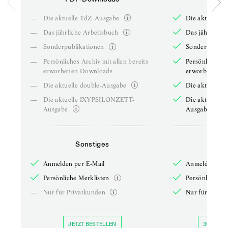
—
Die aktuelle TdZ-Ausgabe
Die aktuelle 
—
Das jährliche Arbeitsbuch
Das jährliche 
—
Sonderpublikationen
Sonderpublika
—
Persönliches Archiv mit allen bereits
Persönliches A
erworbenen Downloads
erworbenen D
—
Die aktuelle double-Ausgabe
Die aktuelle 
—
Die aktuelle IXYPSILONZETT-
Die aktuelle
Ausgabe
Ausgabe
Sonstiges
So
Anmelden per E-Mail
Anmelden per 
Persönliche Merklisten
Persönliche Me
—
Nur für Privatkunden
Nur für Priva
JETZT BESTELLEN
30 TAGE 