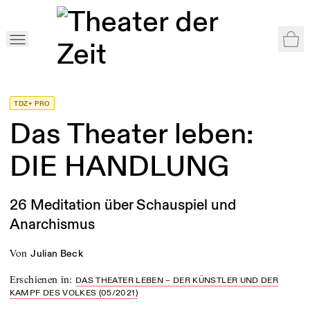
War
Home
>
Shop
>
Das Theater leben
>
Das Theater leben: DIE HANDLUNG
TDZ+ PRO
Das Theater leben:
DIE HANDLUNG
26 Meditation über Schauspiel und
Anarchismus
von
Julian Beck
Erschienen in
:
DAS THEATER LEBEN – DER KÜNSTLER UND DER
KAMPF DES VOLKES (05/2021)