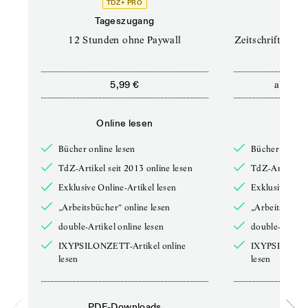
TDZ+ PRO
TD
Tageszugang
Prof
12 Stunden ohne Paywall
Zeitschriften un
ab
5,99 €
12,5
Online lesen
Onli
Bücher online lesen
Bücher online 
TdZ-Artikel seit 2013 online lesen
TdZ-Artikel se
Exklusive Online-Artikel lesen
Exklusive Onli
„Arbeitsbücher“ online lesen
„Arbeitsbücher
double-Artikel online lesen
double-Artikel
IXYPSILONZETT-Artikel online
IXYPSILONZET
lesen
lesen
PDF-Downloads
PDF-