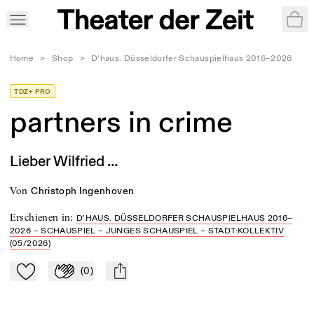
War
Home
>
Shop
>
D’haus. Düsseldorfer Schauspielhaus 2016–2026
TDZ+ PRO
partners in crime
Lieber Wilfried …
von
Christoph Ingenhoven
Erschienen in
:
D’HAUS. DÜSSELDORFER SCHAUSPIELHAUS 2016–
2026 – SCHAUSPIEL – JUNGES SCHAUSPIEL – STADT:KOLLEKTIV
(05/2026)
(
0
)
Zu Mein-TdZ hinzufügen
Applaudieren
mail