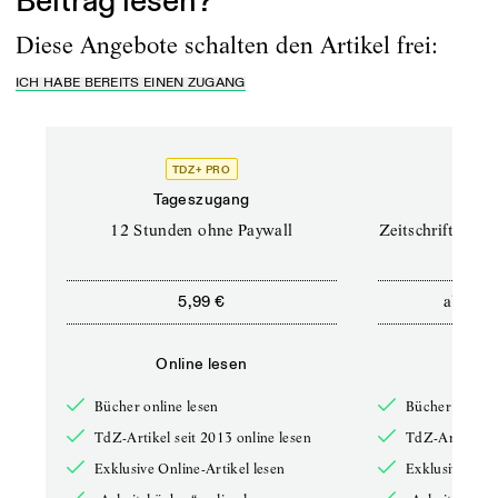
Beitrag lesen?
Diese Angebote schalten den Artikel frei:
ICH HABE BEREITS EINEN ZUGANG
TDZ+ PRO
TD
Tageszugang
Prof
12 Stunden ohne Paywall
Zeitschriften un
ab
5,99 €
12,5
Online lesen
Onli
Bücher online lesen
Bücher online 
TdZ-Artikel seit 2013 online lesen
TdZ-Artikel se
Exklusive Online-Artikel lesen
Exklusive Onli