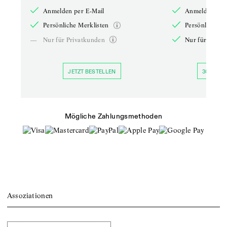
Anmelden per E-Mail
Anmelden per 
Persönliche Merklisten
Persönliche Me
—
Nur für Privatkunden
Nur für Priva
JETZT BESTELLEN
30 TAGE 
Mögliche Zahlungsmethoden
Assoziationen