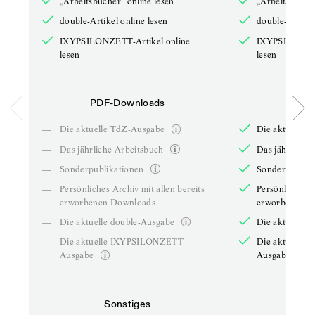
„Arbeitsbücher“ online lesen
„Arbeitsbücher
double-Artikel online lesen
double-Artikel
IXYPSILONZETT-Artikel online
IXYPSILONZET
lesen
lesen
PDF-Downloads
PDF-
—
Die aktuelle TdZ-Ausgabe
Die aktuelle 
—
Das jährliche Arbeitsbuch
Das jährliche 
—
Sonderpublikationen
Sonderpublika
—
Persönliches Archiv mit allen bereits
Persönliches A
erworbenen Downloads
erworbenen D
—
Die aktuelle double-Ausgabe
Die aktuelle 
—
Die aktuelle IXYPSILONZETT-
Die aktuelle
Ausgabe
Ausgabe
Sonstiges
So