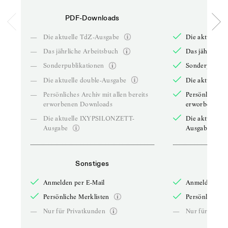
PDF-Downloads
PDF-
—
Die aktuelle TdZ-Ausgabe
Die aktuelle 
—
Das jährliche Arbeitsbuch
Das jährliche 
—
Sonderpublikationen
Sonderpublika
—
Die aktuelle double-Ausgabe
Die aktuelle 
—
Persönliches Archiv mit allen bereits
Persönliches A
erworbenen Downloads
erworbenen D
—
Die aktuelle IXYPSILONZETT-
Die aktuelle
Ausgabe
Ausgabe
Sonstiges
So
Anmelden per E-Mail
Anmelden per 
Persönliche Merklisten
Persönliche Me
—
Nur für Privatkunden
—
Nur für Priva