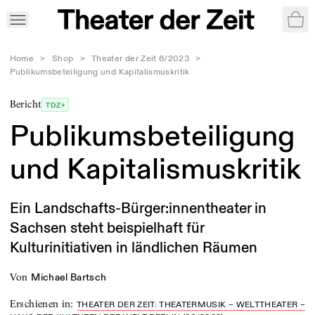
War
Home
>
Shop
>
Theater der Zeit 6/2023
>
Publikumsbeteiligung und Kapitalismuskritik
Bericht
TDZ+
Publikumsbeteiligung
und Kapitalismuskritik
Ein Landschafts-Bürger:innentheater in
Sachsen steht beispielhaft für
Kulturinitiativen in ländlichen Räumen
von
Michael Bartsch
Erschienen in
:
THEATER DER ZEIT: THEATERMUSIK – WELTTHEATER –