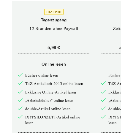
TDZ+ PRO
Tageszugang
Stand
12 Stunden ohne Paywall
Zeitschrif
ab
5,99 €
5,9
Online lesen
Onli
Bücher online lesen
—
Bücher online 
TdZ-Artikel seit 2013 online lesen
TdZ-Artikel se
Exklusive Online-Artikel lesen
Exklusive Onli
„Arbeitsbücher“ online lesen
„Arbeitsbücher
double-Artikel online lesen
double-Artikel
IXYPSILONZETT-Artikel online
IXYPSILONZET
lesen
lesen