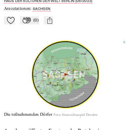
HAUS DER KULTUREN DER WELT BERLIN (06/2023)
Assoziationen
:
SACHSEN
(
0
)
Zu Mein-TdZ hinzufügen
Applaudieren
mail
Die teilnehmenden Dörfer
Foto
:
Staatsschauspiel Dresden