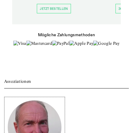
JETZT BESTELLEN
30 TAGE 
Mögliche Zahlungsmethoden
Assoziationen