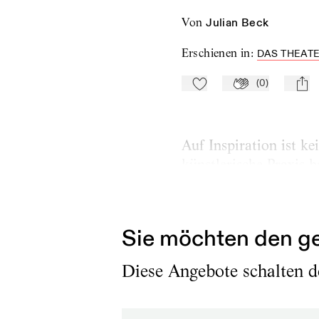
von
Julian Beck
Erschienen in
:
DAS THEATE
(
0
)
Zu Mein-TdZ hinzufügen
Applaudieren
mail
Auf Inspiration ist ke
künstlerische Praxis b
Ouro Preto, Brasilien
Sie möchten den ge
Diese Angebote schalten de