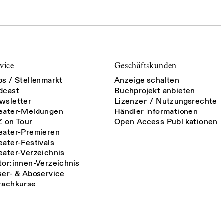
vice
Geschäftskunden
bs / Stellenmarkt
Anzeige schalten
dcast
Buchprojekt anbieten
wsletter
Lizenzen / Nutzungsrechte
eater-Meldungen
Händler Informationen
Z on Tour
Open Access Publikationen
eater-Premieren
eater-Festivals
eater-Verzeichnis
tor:innen-Verzeichnis
ser- & Aboservice
rachkurse