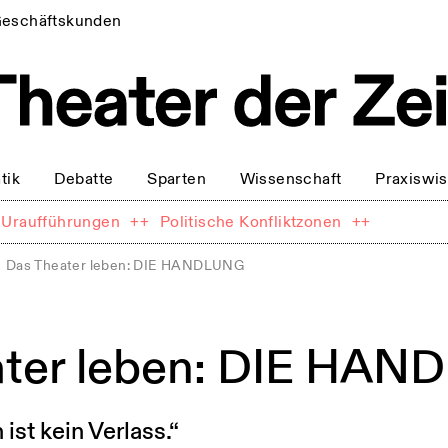
eschäftskunden
tik
Debatte
Sparten
Wissenschaft
Praxiswi
Uraufführungen
++
Politische Konfliktzonen
++
Das Theater leben: DIE HANDLUNG
ater leben: DIE HA
 ist kein Verlass.“