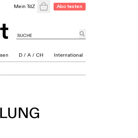
Warenkorb
Mein TdZ
Abo testen
ssen
D / A / CH
International
NDLUNG