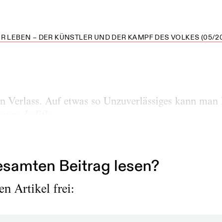
R LEBEN – DER KÜNSTLER UND DER KAMPF DES VOLKES (05/20
in Verlass. Auf etwas so Unzuverlässiges kann man k
auen. Judith.
. 5. Dezember 1970
samten Beitrag lesen?
n Artikel frei: