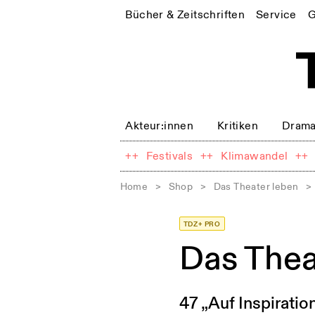
Bücher & Zeitschriften
Service
G
Akteur:innen
Kritiken
Drama
++
Festivals
++
Klimawandel
++
Home
>
Shop
>
Das Theater leben
>
TDZ+ PRO
Das The
47 „Auf Inspiration