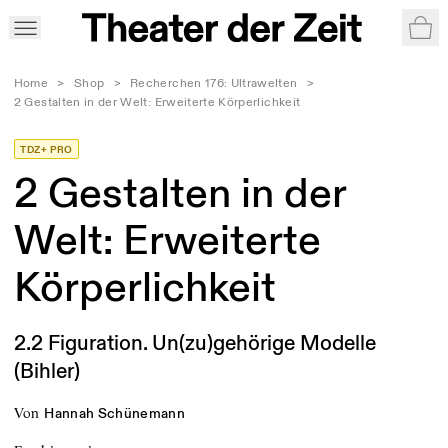
War
Home
>
Shop
>
Recherchen 176: Ultrawelten
>
2 Gestalten in der Welt: Erweiterte Körperlichkeit
TDZ+ PRO
2 Gestalten in der
Welt: Erweiterte
Körperlichkeit
2.2 Figuration. Un(zu)gehörige Modelle
(Bihler)
von
Hannah Schünemann