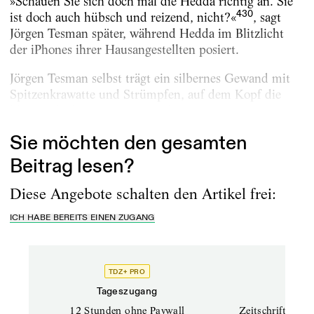
»Schauen Sie sich doch mal die Hedda richtig an. Sie
430
ist doch auch hübsch und reizend, nicht?«
, sagt
Jörgen Tesman später, während Hedda im Blitzlicht
der iPhones ihrer Hausangestellten posiert.
Jörgen Tesman selbst trägt ein silbernes Gewand mit
Spitzenkrawatte und Strümpfen, auf dem Kopf die
blond gelockte Perücke mit adretter...
Sie möchten den gesamten
Beitrag lesen?
Diese Angebote schalten den Artikel frei:
ICH HABE BEREITS EINEN ZUGANG
TDZ+ PRO
TD
Tageszugang
Prof
12 Stunden ohne Paywall
Zeitschriften un