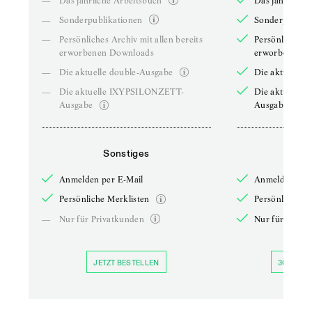
—
Das jährliche Arbeitsbuch
Das jährliche 
—
Sonderpublikationen
Sonderpublika
—
Persönliches Archiv mit allen bereits
Persönliches A
erworbenen Downloads
erworbenen D
—
Die aktuelle double-Ausgabe
Die aktuelle 
—
Die aktuelle IXYPSILONZETT-
Die aktuelle
Ausgabe
Ausgabe
Sonstiges
So
Anmelden per E-Mail
Anmelden per 
Persönliche Merklisten
Persönliche Me
—
Nur für Privatkunden
Nur für Priva
JETZT BESTELLEN
30 TAGE 