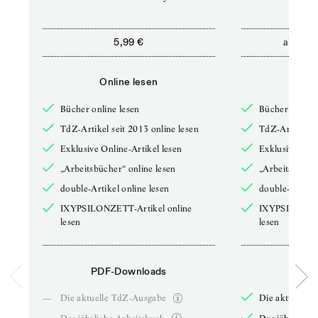
ab
5,99 €
12,5
Online lesen
Onli
Bücher online lesen
Bücher online 
TdZ-Artikel seit 2013 online lesen
TdZ-Artikel se
Exklusive Online-Artikel lesen
Exklusive Onli
„Arbeitsbücher“ online lesen
„Arbeitsbücher
double-Artikel online lesen
double-Artikel
IXYPSILONZETT-Artikel online
IXYPSILONZET
lesen
lesen
PDF-Downloads
PDF-
—
Die aktuelle TdZ-Ausgabe
Die aktuelle 