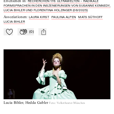
Erschienen in
:
RECHERCHEN 176: ULTRAWELTEN – RADIKALE
FORMSPRACHEN IN DEN INSZENIERUNGEN VON SUSANNE KENNEDY,
LUCIA BIHLER UND FLORENTINA HOLZINGER (08/2025)
Assoziationen
:
LAURA KIRST
PAULINA ALPEN
MATS SÜTHOFF
LUCIA BIHLER
(
0
)
Zu Mein-TdZ hinzufügen
Applaudieren
mail
Lucia Bihler, Hedda Gabler
Foto
:
Volkstheater München