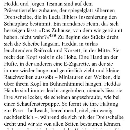
Hedda und Jörgen Tesman sind auf dem
Präsentierteller zuhause, der spiegelglatt silbernen
Drehscheibe, die in Lucia Bihlers Inszenierung den
Schauplatz bestimmt. Ein mondänes Heim, das sich
herzeigen lässt: »Das Zuhause, von dem wir geträumt
429
haben, nicht wahr?«
Zu Beginn des Stücks dreht
sich die Scheibe langsam. Hedda, in türkis
leuchtendem Reifrock und Korsett, in der Mitte. Sie
reckt den Kopf stolz in die Höhe. Eine Hand an der
Hüfte, in der anderen eine E-Zigarette, an der sie
immer wieder lange und genüsslich zieht und kleine
Rauchwolken ausstößt – Miniaturen der Wolken, die
über ihrem Kopf im Bühnenhimmel hängen. Heddas
Hände sind immer leicht angehoben, niemals lässt sie
ihre Arme locker, sie scheinen angeschraubt, wie bei
einer Schaufensterpuppe. So formt sie ihre Haltung
zur Pose – hellwach, berechnend, eitel, ein wenig
nachdenklich –, während sie sich mit der Drehscheibe
dreht und wir sie von allen Seiten bestaunen können.