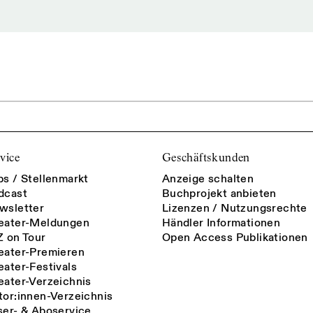
vice
Geschäftskunden
bs / Stellenmarkt
Anzeige schalten
dcast
Buchprojekt anbieten
wsletter
Lizenzen / Nutzungsrechte
eater-Meldungen
Händler Informationen
Z on Tour
Open Access Publikationen
eater-Premieren
eater-Festivals
eater-Verzeichnis
tor:innen-Verzeichnis
ser- & Aboservice