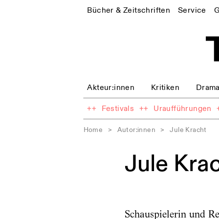
Bücher & Zeitschriften
Service
G
Akteur:innen
Kritiken
Drama
++
Festivals
++
Uraufführungen
Home
>
Autor:innen
>
Jule Kracht
Jule Kra
Schauspielerin und Re