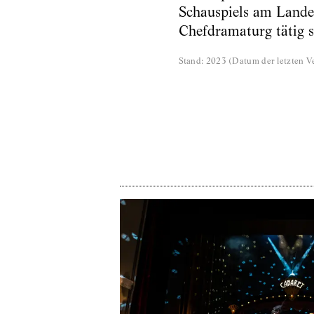
Schauspiels am Landes
Chefdramaturg tätig s
Stand
:
2023
(
Datum der letzten Ve