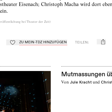
theater Eisenach; Christoph Macha wird dort eben
ein.
röffentlichung bei Theater der Zeit
)
ZU MEIN-TDZ HINZUFÜGEN
TEILEN
:
mail
Zu Mein-TdZ hinzufügen
Mutmassungen üb
von
Jule Kracht
und
Chris