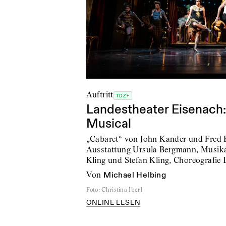
Auftritt
TDZ+
Landestheater Eisenach
Musical
„Cabaret“ von John Kander und Fred E
Ausstattung Ursula Bergmann, Musika
Kling und Stefan Kling, Choreografie 
von
Michael Helbing
Foto
:
Christina Iberl
ONLINE LESEN