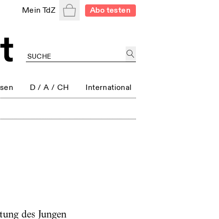
Warenkorb
Mein TdZ
Abo testen
ssen
D / A / CH
International
tung des Jungen