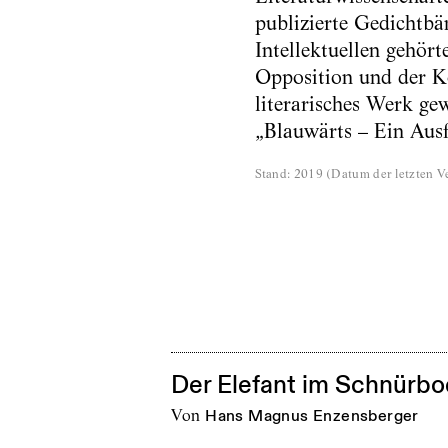
publizierte Gedichtbän
Intellektuellen gehö
Opposition und der K
literarisches Werk ge
„Blauwärts – Ein Ausf
Stand
:
2019
(
Datum der letzten Ve
Der Elefant im Schnürb
von
Hans Magnus Enzensberger