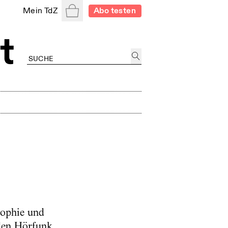
Warenkorb
Mein TdZ
Abo testen
sophie und
den Hörfunk,