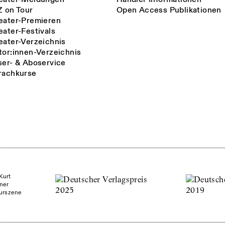
Z on Tour
Open Access Publikationen
eater-Premieren
eater-Festivals
eater-Verzeichnis
tor:innen-Verzeichnis
ser- & Aboservice
rachkurse
Kurt
ner
turszene