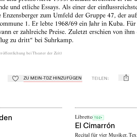
de und etliche Essays. Als einer der einflussreichs
rte Enzensberger zum Umfeld der Gruppe 47, der au
ommune 1. Er lebte 1968/69 ein Jahr in Kuba. Für
wann er zahlreiche Preise. Zuletzt erschien von ih
lug zu dritt“ bei Suhrkamp.
röffentlichung bei Theater der Zeit
)
ZU MEIN-TDZ HINZUFÜGEN
TEILEN
:
mail
Zu Mein-TdZ hinzufügen
oden
Libretto
TDZ+
El Cimarrón
Recital für vier Musiker. T