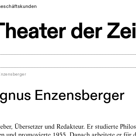
eschäftskunden
Enzensberger
gnus Enzensberger
geber, Übersetzer und Redakteur. Er studierte Philo
en und promovierte 1955. Danach arbeitete er für 