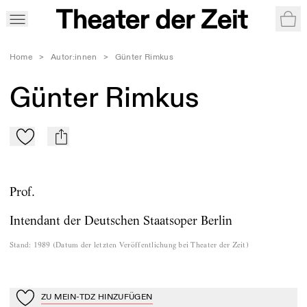
War
Home
>
Autor:innen
>
Günter Rimkus
Günter Rimkus
Zu Mein-TdZ hinzufügen
mail
Prof.
Intendant der Deutschen Staatsoper Berlin
Stand
:
1989
(
Datum der letzten Veröffentlichung bei Theater der Zeit
)
ZU MEIN-TDZ HINZUFÜGEN
Zu Mein-TdZ hinzufügen