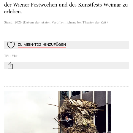
der Wiener Festwochen und des Kunstfests Weimar zu
erleben.
Stand
:
2026
(
Datum der letzten Veröffentlichung bei Theater der Zeit
)
ZU MEIN-TDZ HINZUFÜGEN
Zu Mein-TdZ hinzufügen
TEILEN
:
mail