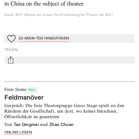
in China on the subject of theater.
Stand
:
2015
(
Datum der letzten Veröffentlichung bei Theater der Zeit
)
ZU MEIN-TDZ HINZUFÜGEN
Zu Mein-TdZ hinzufügen
TEILEN
:
mail
Freie Szene
TDZ+
Feldmanöver
Gespräch: Die freie Theatergruppe Grass Stage spielt an den
Rändern der Gesellschaft, um dort, wo keiner hinschaut,
Öffentlichkeit zu generieren
von
und
Tao Qingmei
Zhao Chuan
ONLINE LESEN