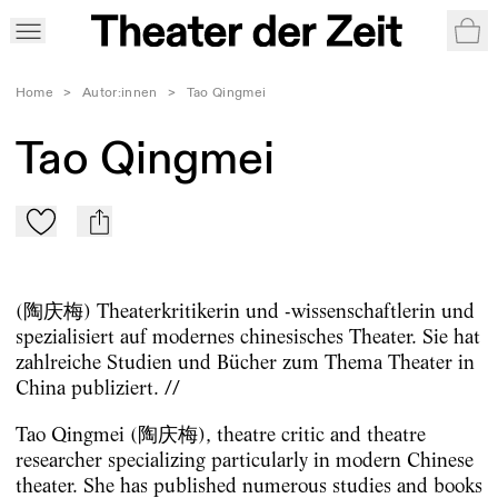
War
Home
>
Autor:innen
>
Tao Qingmei
Tao Qingmei
Zu Mein-TdZ hinzufügen
mail
(陶庆梅) Theaterkritikerin und -wissenschaftlerin und
spezialisiert auf modernes chinesisches Theater. Sie hat
zahlreiche Studien und Bücher zum Thema Theater in
China publiziert. //
Tao Qingmei (陶庆梅), theatre critic and theatre
researcher specializing particularly in modern Chinese
theater. She has published numerous studies and books