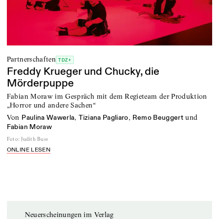
Partnerschaften
TDZ+
Freddy Krueger und Chucky, die
Mörderpuppe
Fabian Moraw im Gespräch mit dem Regieteam der Produktion
„Horror und andere Sachen“
von
,
,
und
Paulina Wawerla
Tiziana Pagliaro
Remo Beuggert
Fabian Moraw
Foto
:
Judith Buss
ONLINE LESEN
Neuerscheinungen im Verlag