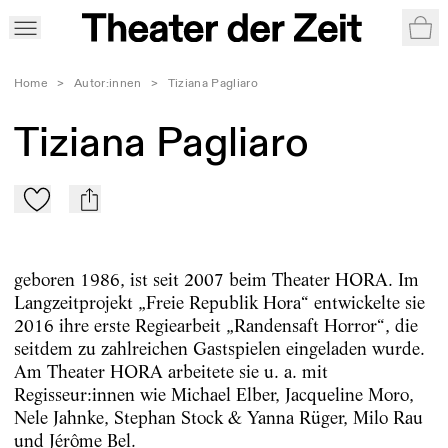
War
Home
>
Autor:innen
>
Tiziana Pagliaro
Tiziana Pagliaro
Zu Mein-TdZ hinzufügen
mail
geboren 1986, ist seit 2007 beim Theater HORA. Im
Langzeitprojekt „Freie Republik Hora“ entwickelte sie
2016 ihre erste Regiearbeit „Randensaft Horror“, die
seitdem zu zahlreichen Gastspielen eingeladen wurde.
Am Theater HORA arbeitete sie u. a. mit
Regisseur:innen wie Michael Elber, Jacqueline Moro,
Nele Jahnke, Stephan Stock & Yanna Rüger, Milo Rau
und Jérôme Bel.