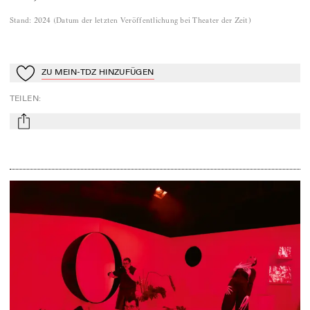
Stand
:
2024
(
Datum der letzten Veröffentlichung bei Theater der Zeit
)
ZU MEIN-TDZ HINZUFÜGEN
Zu Mein-TdZ hinzufügen
TEILEN
:
mail