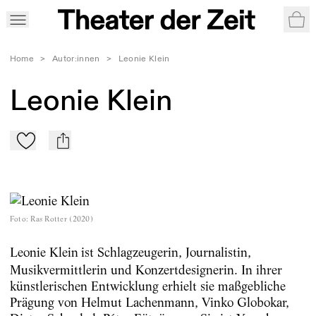
War
Home
>
Autor:innen
>
Leonie Klein
Leonie Klein
Zu Mein-TdZ hinzufügen
mail
Foto
:
Ras Rotter (2020)
Leonie Klein
ist Schlagzeugerin, Journalistin,
Musikvermittlerin und Konzertdesignerin. In ihrer
künstlerischen Entwicklung erhielt sie maßgebliche
Prägung von Helmut Lachenmann, Vinko Globokar,