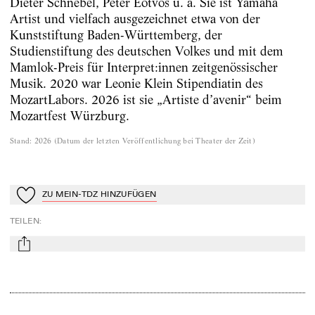
Dieter Schnebel, Péter Eötvös u. a. Sie ist Yamaha
Artist und vielfach ausgezeichnet etwa von der
Kunststiftung Baden-Württemberg, der
Studienstiftung des deutschen Volkes und mit dem
Mamlok-Preis für Interpret:innen zeitgenössischer
Musik. 2020 war Leonie Klein Stipendiatin des
Mozart­Labors. 2026 ist sie „Artiste d’avenir“ beim
Mozartfest Würzburg.
Stand
:
2026
(
Datum der letzten Veröffentlichung bei Theater der Zeit
)
ZU MEIN-TDZ HINZUFÜGEN
Zu Mein-TdZ hinzufügen
TEILEN
:
mail