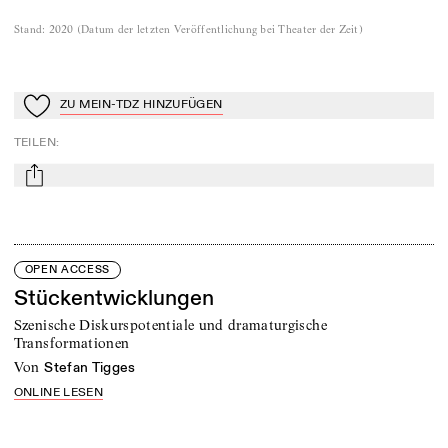
Stand
:
2020
(
Datum der letzten Veröffentlichung bei Theater der Zeit
)
ZU MEIN-TDZ HINZUFÜGEN
Zu Mein-TdZ hinzufügen
TEILEN
:
mail
OPEN ACCESS
Stückentwicklungen
Szenische Diskurspotentiale und dramaturgische
Transformationen
von
Stefan Tigges
ONLINE LESEN