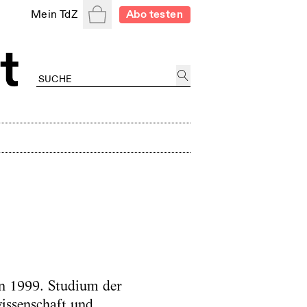
Warenkorb
Mein TdZ
Abo testen
n 1999. Studium der
issenschaft und