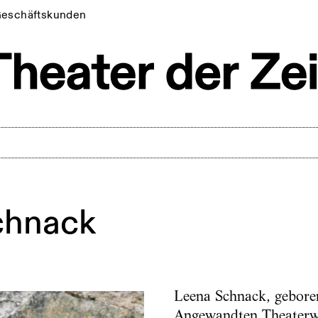
eschäftskunden
chnack
Leena Schnack, gebore
Angewandten Theaterw