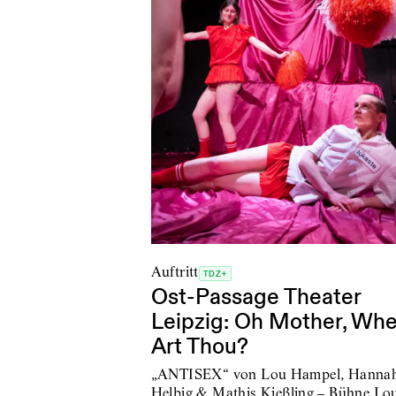
Auftritt
TDZ+
Ost-Passage Theater
Leipzig: Oh Mother, Wh
Art Thou?
„ANTISEX“ von Lou Hampel, Hanna
Helbig & Mathis Kießling – Bühne Lo