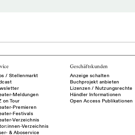
vice
Geschäftskunden
bs / Stellenmarkt
Anzeige schalten
dcast
Buchprojekt anbieten
wsletter
Lizenzen / Nutzungsrechte
eater-Meldungen
Händler Informationen
Z on Tour
Open Access Publikationen
eater-Premieren
eater-Festivals
eater-Verzeichnis
tor:innen-Verzeichnis
ser- & Aboservice