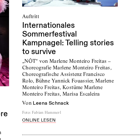
Auftritt
Internationales
Sommerfestival
Kampnagel: Telling stories
to survive
„NÔT“ von Marlene Monteiro Freitas –
Choreografie Marlene Monteiro Freitas,
Choreografische Assistenz Francisco
Rolo, Bühne Yannick Fouassier, Marlene
Monteiro Freitas, Kostüme Marlene
Monteiro Freitas, Marisa Escaleira
von
Leena Schnack
ere
Foto
:
Fabian Hammerl
ONLINE LESEN
h
u