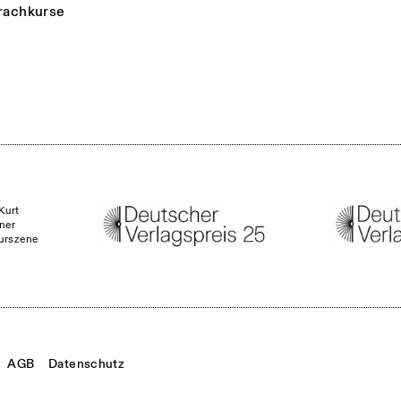
rachkurse
Kurt
ner
turszene
AGB
Datenschutz