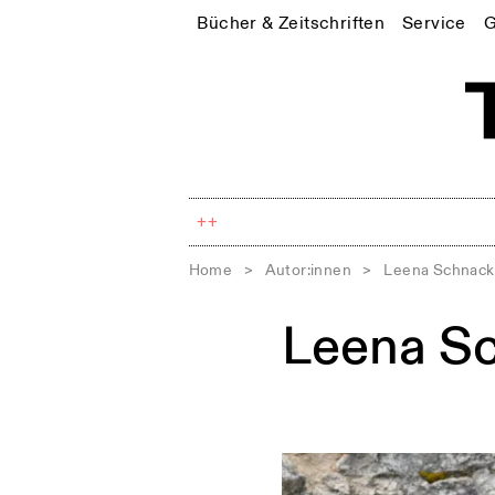
Bücher & Zeitschriften
Service
G
++
Home
>
Autor:innen
>
Leena Schnack
Leena S