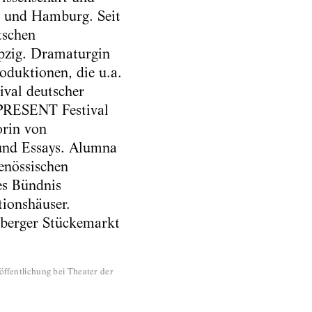
 und Hamburg. Seit
tschen
ipzig. Dramaturgin
oduktionen, die u.a.
ival deutscher
PRESENT Festival
orin von
 und Essays. Alumna
enössischen
es Bündnis
tionshäuser.
lberger Stückemarkt
öffentlichung bei Theater der