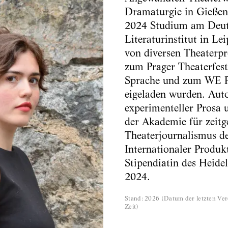
Dramaturgie in Gießen
2024 Studium am Deu
Literaturinstitut in Le
von diversen Theaterpr
zum Prager Theaterfest
Sprache und zum WE 
eigeladen wurden. Aut
experimenteller Prosa
der Akademie für zeitg
Theaterjournalismus d
Internationaler Produk
Stipendiatin des Heide
2024.
Stand
:
2026
(
Datum der letzten Ver
Zeit
)