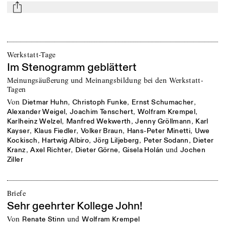
mail
Werkstatt-Tage
Im Stenogramm geblättert
Meinungsäußerung und Meinangsbildung bei den Werkstatt-
Tagen
von
,
,
,
Dietmar Huhn
Christoph Funke
Ernst Schumacher
,
,
,
Alexander Weigel
Joachim Tenschert
Wolfram Krempel
,
,
,
Karlheinz Welzel
Manfred Wekwerth
Jenny Gröllmann
Karl
,
,
,
,
Kayser
Klaus Fiedler
Volker Braun
Hans-Peter Minetti
Uwe
,
,
,
,
Kockisch
Hartwig Albiro
Jörg Liljeberg
Peter Sodann
Dieter
,
,
,
und
Kranz
Axel Richter
Dieter Görne
Gisela Holán
Jochen
Ziller
Briefe
Sehr geehrter Kollege John!
von
und
Renate Stinn
Wolfram Krempel