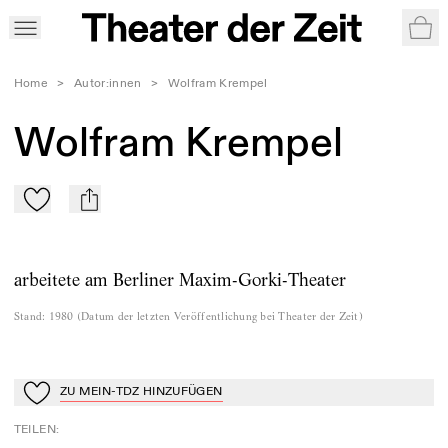
War
Home
>
Autor:innen
>
Wolfram Krempel
Wolfram Krempel
Zu Mein-TdZ hinzufügen
mail
arbeitete am Berliner Maxim-Gorki-Theater
Stand
:
1980
(
Datum der letzten Veröffentlichung bei Theater der Zeit
)
ZU MEIN-TDZ HINZUFÜGEN
Zu Mein-TdZ hinzufügen
TEILEN
: