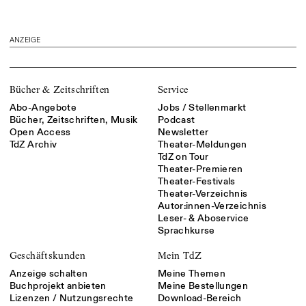
ANZEIGE
Bücher & Zeitschriften
Service
Abo-Angebote
Jobs / Stellenmarkt
Bücher, Zeitschriften, Musik
Podcast
Open Access
Newsletter
TdZ Archiv
Theater-Meldungen
TdZ on Tour
Theater-Premieren
Theater-Festivals
Theater-Verzeichnis
Autor:innen-Verzeichnis
Leser- & Aboservice
Sprachkurse
Geschäftskunden
Mein TdZ
Anzeige schalten
Meine Themen
Buchprojekt anbieten
Meine Bestellungen
Lizenzen / Nutzungsrechte
Download-Bereich