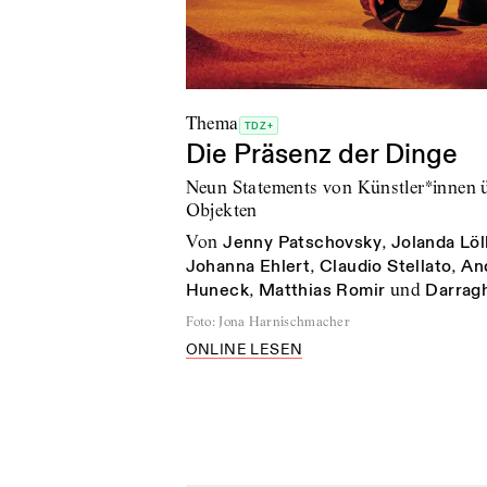
Thema
TDZ+
Die Präsenz der Dinge
Neun Statements von Künstler*innen ü
Objekten
von
Jenny Patschovsky
,
Jolanda Lö
Johanna Ehlert
,
Claudio Stellato
,
And
Huneck
,
Matthias Romir
und
Darrag
Foto
:
Jona Harnischmacher
ONLINE LESEN