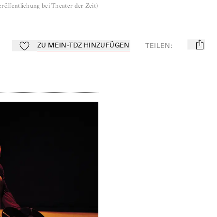
röffentlichung bei Theater der Zeit
)
ZU MEIN-TDZ HINZUFÜGEN
TEILEN
:
mail
Zu Mein-TdZ hinzufügen