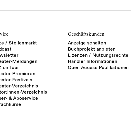
vice
Geschäftskunden
bs / Stellenmarkt
Anzeige schalten
dcast
Buchprojekt anbieten
wsletter
Lizenzen / Nutzungsrechte
eater-Meldungen
Händler Informationen
Z on Tour
Open Access Publikationen
eater-Premieren
eater-Festivals
eater-Verzeichnis
tor:innen-Verzeichnis
ser- & Aboservice
rachkurse