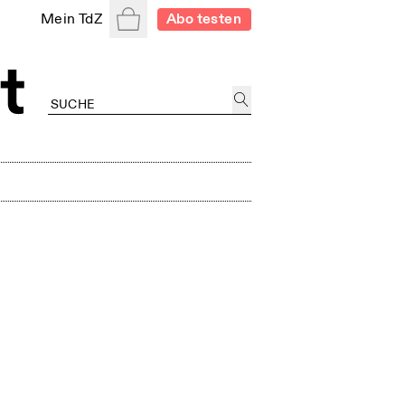
Warenkorb
Mein TdZ
Abo testen