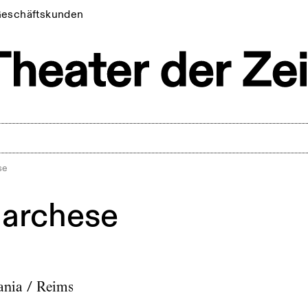
eschäftskunden
se
Marchese
ania / Reims