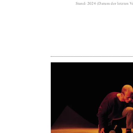
Stand
:
2024
(
Datum der letzten Ve