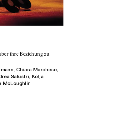
ber ihre Beziehung zu
llmann
,
Chiara Marchese
,
rea Salustri
,
Kolja
h McLoughlin