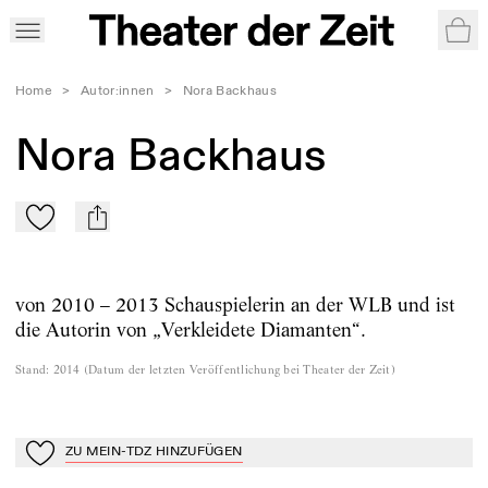
War
Home
>
Autor:innen
>
Nora Backhaus
Nora Backhaus
Zu Mein-TdZ hinzufügen
mail
von 2010 – 2013 Schauspielerin an der WLB und ist
die Autorin von „Verkleidete Diamanten“.
Stand
:
2014
(
Datum der letzten Veröffentlichung bei Theater der Zeit
)
ZU MEIN-TDZ HINZUFÜGEN
Zu Mein-TdZ hinzufügen