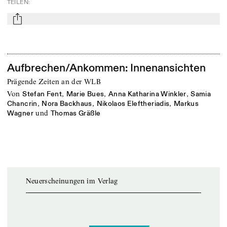
TEILEN
:
mail
Aufbrechen/Ankommen: Innenansichten
Prägende Zeiten an der WLB
von
,
,
,
Stefan Fent
Marie Bues
Anna Katharina Winkler
Samia
,
,
,
Chancrin
Nora Backhaus
Nikolaos Eleftheriadis
Markus
und
Wagner
Thomas Gräßle
Neuerscheinungen im Verlag