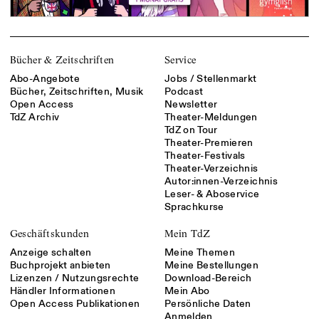
Bücher & Zeitschriften
Service
Abo-Angebote
Jobs / Stellenmarkt
Bücher, Zeitschriften, Musik
Podcast
Open Access
Newsletter
TdZ Archiv
Theater-Meldungen
TdZ on Tour
Theater-Premieren
Theater-Festivals
Theater-Verzeichnis
Autor:innen-Verzeichnis
Leser- & Aboservice
Sprachkurse
Geschäftskunden
Mein TdZ
Anzeige schalten
Meine Themen
Buchprojekt anbieten
Meine Bestellungen
Lizenzen / Nutzungsrechte
Download-Bereich
Händler Informationen
Mein Abo
Open Access Publikationen
Persönliche Daten
Anmelden