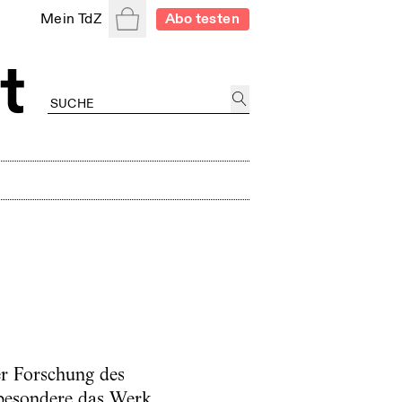
Warenkorb
Mein TdZ
Abo testen
er Forschung des
sbesondere das Werk