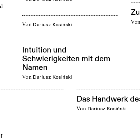
nd
Zu
i
vo
von
Dariusz Kosiński
Intuition und
Schwierigkeiten mit dem
Namen
von
Dariusz Kosiński
Das Handwerk des
von
Dariusz Kosiński
r