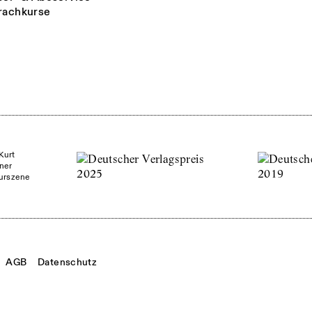
rachkurse
Kurt
ner
turszene
AGB
Datenschutz