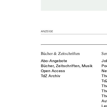
ANZEIGE
Bücher & Zeitschriften
Ser
Abo-Angebote
Jo
Bücher, Zeitschriften, Musik
Po
Open Access
Ne
TdZ Archiv
Th
Td
Th
Th
Th
Au
Le