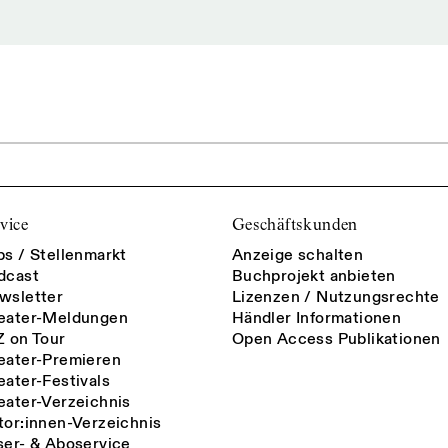
vice
Geschäftskunden
bs / Stellenmarkt
Anzeige schalten
dcast
Buchprojekt anbieten
wsletter
Lizenzen / Nutzungsrechte
eater-Meldungen
Händler Informationen
Z on Tour
Open Access Publikationen
eater-Premieren
eater-Festivals
eater-Verzeichnis
tor:innen-Verzeichnis
ser- & Aboservice