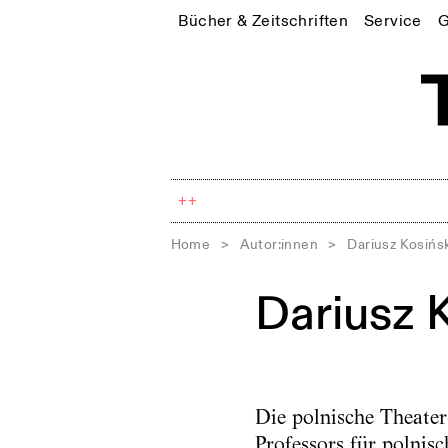
Bücher & Zeitschriften
Service
G
++
Home
>
Autor:innen
>
Dariusz Kosińs
Dariusz 
Die polnische Theater
Professors für polnis