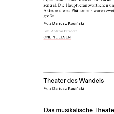
zentral. Die Hauptverantwortlichen u
Akteure dieses Phänomens waren zwe
große …
von
Dariusz Kosiński
Foto
:
Andreas Farnhorn
ONLINE LESEN
Theater des Wandels
von
Dariusz Kosiński
Das musikalische Theate