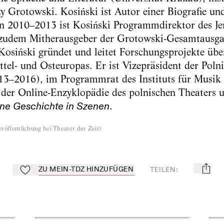
zy Grotowski. Kosiński ist Autor einer Biografie u
on 2010–2013 ist Kosiński Programmdirektor des J
, zudem Mitherausgeber der Grotowski-Gesamtausgab
 Kosiński gründet und leitet Forschungsprojekte übe
tel- und Osteuropas. Er ist Vizepräsident der Polni
13–2016), im Programmrat des Instituts für Musik
 der Online-Enzyklopädie des polnischen Theaters 
.
ine Geschichte in Szenen
röffentlichung bei Theater der Zeit
)
ZU MEIN-TDZ HINZUFÜGEN
TEILEN
:
mail
Zu Mein-TdZ hinzufügen