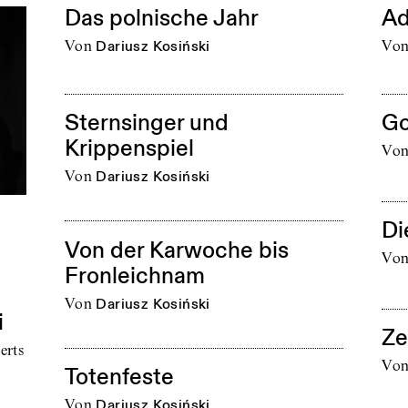
Das polnische Jahr
Ad
von
Dariusz Kosiński
vo
Sternsinger und
Go
Krippenspiel
vo
von
Dariusz Kosiński
Di
Von der Karwoche bis
vo
Fronleichnam
von
Dariusz Kosiński
i
Ze
erts
vo
Totenfeste
von
Dariusz Kosiński
r