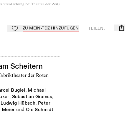
röffentlichung bei Theater der Zeit
)
ZU MEIN-TDZ HINZUFÜGEN
TEILEN
:
mail
Zu Mein-TdZ hinzufügen
am Scheitern
Fabriktheater der Roten
rcel Bugiel
,
Michael
cker
,
Sebastian Gramss
,
l Ludwig Hübsch
,
Peter
e Meier
und
Ole Schmidt