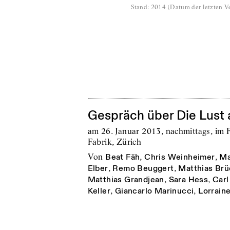
Stand
:
2014
(
Datum der letzten Ve
Gespräch über Die Lust 
am 26. Januar 2013, nachmittags, im 
Fabrik, Zürich
von
Beat Fäh
,
Chris Weinheimer
,
Ma
Elber
,
Remo Beuggert
,
Matthias Brü
Matthias Grandjean
,
Sara Hess
,
Car
Keller
,
Giancarlo Marinucci
,
Lorrain