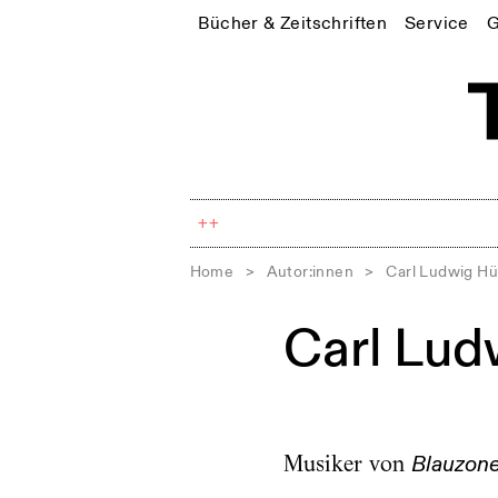
Bücher & Zeitschriften
Service
G
++
Home
>
Autor:innen
>
Carl Ludwig H
Carl Lud
Musiker von
Blauzon