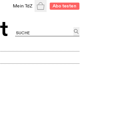
Warenkorb
Mein TdZ
Abo testen