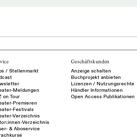
vice
Geschäftskunden
bs / Stellenmarkt
Anzeige schalten
dcast
Buchprojekt anbieten
wsletter
Lizenzen / Nutzungsrechte
eater-Meldungen
Händler Informationen
Z on Tour
Open Access Publikationen
eater-Premieren
eater-Festivals
eater-Verzeichnis
tor:innen-Verzeichnis
ser- & Aboservice
rachkurse