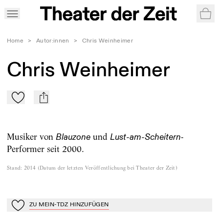
War
Home
>
Autor:innen
>
Chris Weinheimer
Chris Weinheimer
Zu Mein-TdZ hinzufügen
mail
Musiker von
und
-
Blauzone
Lust-am-Scheitern
Performer seit 2000.
Stand
:
2014
(
Datum der letzten Veröffentlichung bei Theater der Zeit
)
ZU MEIN-TDZ HINZUFÜGEN
Zu Mein-TdZ hinzufügen