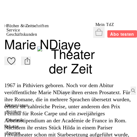
Mein TdZ
Home
>
Autor:innen
Bücher & Zeitschriften
Service
Warenkorb
Abo testen
Geschäftskunden
Marie NDiaye
Zu Mein-TdZ hinzufügen
mail
1967 in Pithiviers geboren. Noch vor dem Abitur
veröffentlichte Marie NDiaye ihren ersten Prosatext. Für
ihre Romane, die in mehrere Sprachen übersetzt wurden,
Akteur:innen
erhielt sie zahlreiche Preise, unter anderem den Prix
Kritiken
Fémina für Rosie Carpe und ein zweijähriges
Arbeitsstipendium an der Académie de France in Rom.
Dramatik
Debatte
Nachdem ihr erstes Stück Hilda in einem Pariser
Sparten
Privattheater schon mit Starbesetzung aufgeführt wurde,