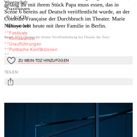
Wissenschaft
gelang ihr mit ihrem Stück Papa muss essen, das in
Praxiswissen
Scène 6 bereits auf Deutsch veröffentlicht wurde, an der
D / A / CH
Comédie-Française der Durchbruch im Theater. Marie
NDiaye lebt heute mit ihrer Familie in Berlin.
International
++
Festivals
++
Klimawandel
Stand
:
2023
(
Datum der letzten Veröffentlichung bei Theater der Zeit
)
++
Uraufführungen
++
Politische Konfliktzonen
++
ZU MEIN-TDZ HINZUFÜGEN
Zu Mein-TdZ hinzufügen
TEILEN
:
mail