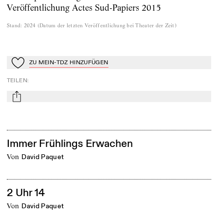
Veröffentlichung Actes Sud-Papiers 2015
Stand
:
2024
(
Datum der letzten Veröffentlichung bei Theater der Zeit
)
ZU MEIN-TDZ HINZUFÜGEN
Zu Mein-TdZ hinzufügen
TEILEN
:
mail
Immer Frühlings Erwachen
von
David Paquet
2 Uhr 14
von
David Paquet