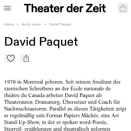
War
Home
>
Autor:innen
>
David Paquet
David Paquet
Zu Mein-TdZ hinzufügen
mail
1978 in Montreal geboren. Seit seinem Studium des
szenischen Schreibens an der École nationale de
théâtre du Canada arbeitet David Paquet als
Theaterautor, Dramaturg, Übersetzer und Coach für
Nachwuchsautoren. Parallel zu diesen Tätigkeiten zeigt
er regelmäßig sein Format Papiers Mâchés, eine Art
Stand-Up-Show, in der er spoken word-Poesie,
Stegreif- erzählungen und theatralisch geformte