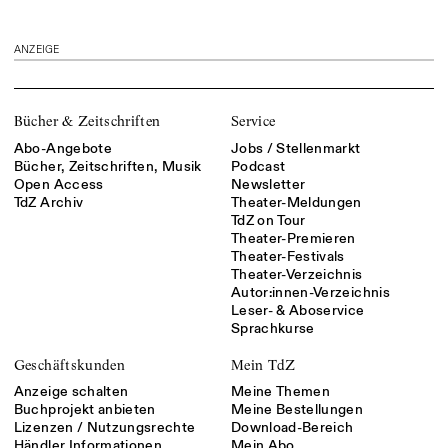
ANZEIGE
Bücher & Zeitschriften
Service
Abo-Angebote
Jobs / Stellenmarkt
Bücher, Zeitschriften, Musik
Podcast
Open Access
Newsletter
TdZ Archiv
Theater-Meldungen
TdZ on Tour
Theater-Premieren
Theater-Festivals
Theater-Verzeichnis
Autor:innen-Verzeichnis
Leser- & Aboservice
Sprachkurse
Geschäftskunden
Mein TdZ
Anzeige schalten
Meine Themen
Buchprojekt anbieten
Meine Bestellungen
Lizenzen / Nutzungsrechte
Download-Bereich
Händler Informationen
Mein Abo