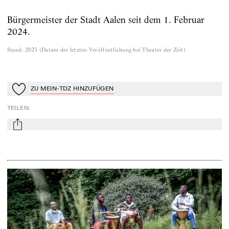
Bürgermeister der Stadt Aalen seit dem 1. Februar
2024.
Stand
:
2025
(
Datum der letzten Veröffentlichung bei Theater der Zeit
)
ZU MEIN-TDZ HINZUFÜGEN
Zu Mein-TdZ hinzufügen
TEILEN
:
mail