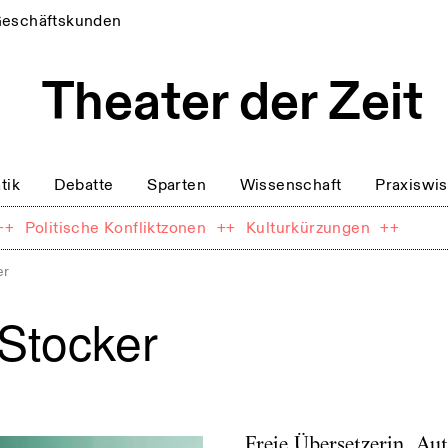
eschäftskunden
tik
Debatte
Sparten
Wissenschaft
Praxiswi
++
Politische Konfliktzonen
++
Kulturkürzungen
++
er
 Stocker
Freie Übersetzerin, Au