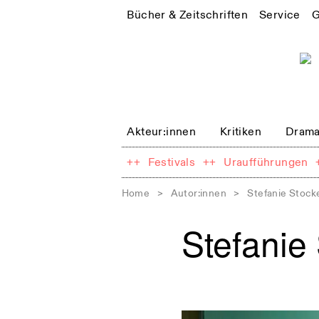
Bücher & Zeitschriften
Service
G
Akteur:innen
Kritiken
Drama
++
Festivals
++
Uraufführungen
Home
>
Autor:innen
>
Stefanie Stock
Stefanie