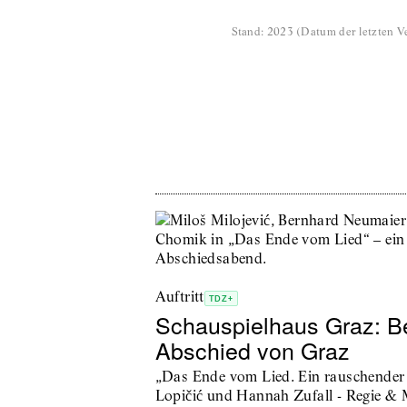
Stand
:
2023
(
Datum der letzten Ve
Auftritt
TDZ+
Schauspielhaus Graz: B
Abschied von Graz
„Das Ende vom Lied. Ein rauschende
Lopičić und Hannah Zufall - Regie & 