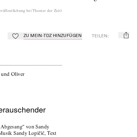
röffentlichung bei Theater der Zeit
)
ZU MEIN-TDZ HINZUFÜGEN
TEILEN
:
mail
Zu Mein-TdZ hinzufügen
erauschender
r Abgesang“ von Sandy
Musik Sandy Lopičić, Text