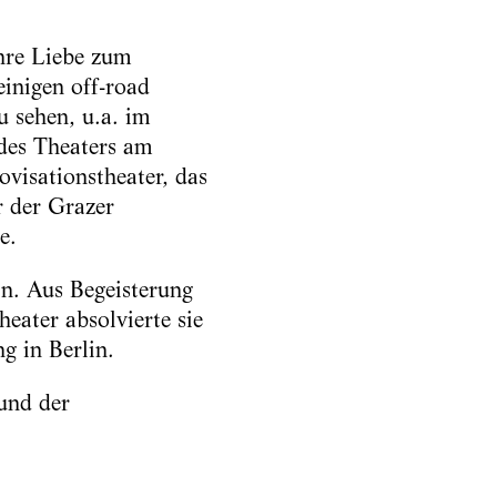
ihre Liebe zum
einigen off-road
 sehen, u.a. im
 des Theaters am
ovisationstheater, das
 der Grazer
e.
in. Aus Begeisterung
eater absolvierte sie
g in Berlin.
und der