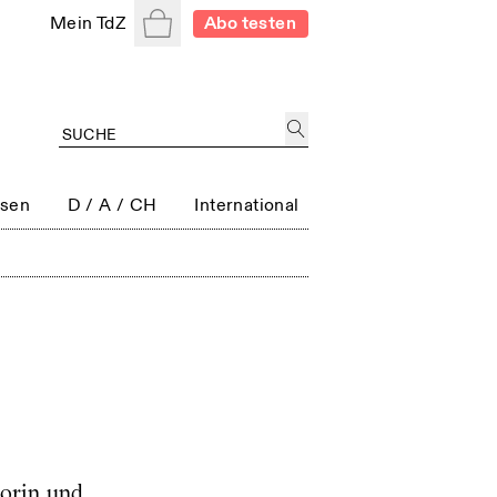
Warenkorb
Mein TdZ
Abo testen
ssen
D / A / CH
International
torin und