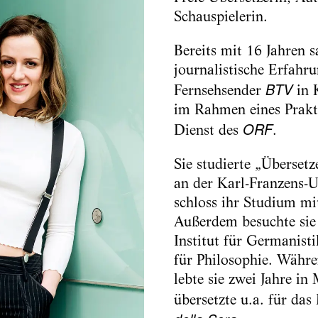
Schauspielerin.
Bereits mit 16 Jahren s
journalistische Erfahr
BTV
Fernsehsender
in 
im Rahmen eines Prakt
ORF
Dienst des
.
Sie studierte „Überset
an der Karl-Franzens-U
schloss ihr Studium mi
Außerdem besuchte sie
Institut für Germanist
für Philosophie. Währ
lebte sie zwei Jahre in
übersetzte u.a. für da