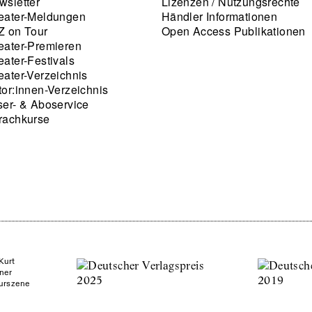
wsletter
Lizenzen / Nutzungsrechte
eater-Meldungen
Händler Informationen
Z on Tour
Open Access Publikationen
eater-Premieren
eater-Festivals
eater-Verzeichnis
tor:innen-Verzeichnis
ser- & Aboservice
rachkurse
Kurt
ner
turszene