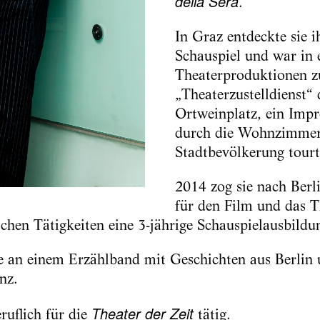
della Sera
.
In Graz entdeckte sie 
Schauspiel und war in 
Theaterproduktionen zu
„Theaterzustelldienst“
Ortweinplatz, ein Impr
durch die Wohnzimmer
Stadtbevölkerung tourt
2014 zog sie nach Berl
für den Film und das Th
ichen Tätigkeiten eine 3-jährige Schauspielausbildun
e an einem Erzählband mit Geschichten aus Berlin 
nz.
Theater der Zeit
eruflich für die
tätig.