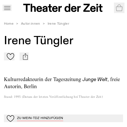
War
Home
>
Autor:innen
>
Irene Tüngler
Irene Tüngler
Zu Mein-TdZ hinzufügen
mail
Kulturredakteurin der Tageszeitung
, freie
Junge Welt
Autorin, Berlin
Stand
:
1995
(
Datum der letzten Veröffentlichung bei Theater der Zeit
)
ZU MEIN-TDZ HINZUFÜGEN
Zu Mein-TdZ hinzufügen