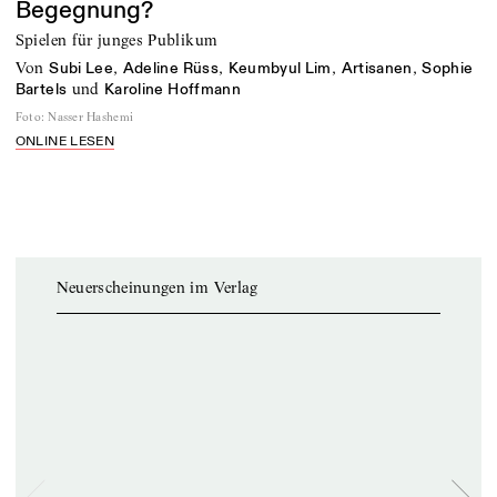
Begegnung?
Spielen für junges Publikum
von
,
,
,
,
Subi Lee
Adeline Rüss
Keumbyul Lim
Artisanen
Sophie
und
Bartels
Karoline Hoffmann
Foto
:
Nasser Hashemi
ONLINE LESEN
Neuerscheinungen im Verlag