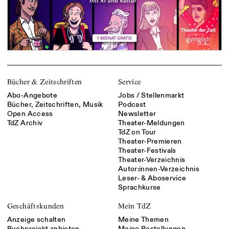
Bücher & Zeitschriften
Service
Abo-Angebote
Jobs / Stellenmarkt
Bücher, Zeitschriften, Musik
Podcast
Open Access
Newsletter
TdZ Archiv
Theater-Meldungen
TdZ on Tour
Theater-Premieren
Theater-Festivals
Theater-Verzeichnis
Autor:innen-Verzeichnis
Leser- & Aboservice
Sprachkurse
Geschäftskunden
Mein TdZ
Anzeige schalten
Meine Themen
Buchprojekt anbieten
Meine Bestellungen