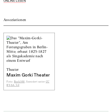
ONLINE LESEN
Assoziationen
Theater
Maxim Gorki Theater
Foto
:
Beek100
, lizensiert unter
CC
BY-SA 3.0