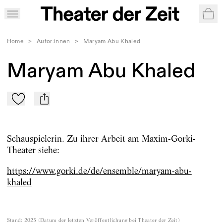
War
Home
>
Autor:innen
>
Maryam Abu Khaled
Maryam Abu Khaled
Zu Mein-TdZ hinzufügen
mail
Schauspielerin. Zu ihrer Arbeit am Maxim-Gorki-
Theater siehe:
https://www.gorki.de/de/ensemble/maryam-abu-
khaled
Stand
:
2023
(
Datum der letzten Veröffentlichung bei Theater der Zeit
)