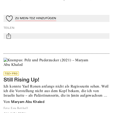
ZU MEIN-TDZ HINZUFÜGEN
Zu Mein-TdZ hinzufügen
TEILEN
:
mail
TDZ+ PRO
Still Rising Up!
Ich konnte Yael Ronen anfangs nicht als Regisseurin sehen. Weil
ich die Vorstellung nicht aus dem Kopf bekam, die ich von
Israelis hatte – als Palästinenserin, die in Jenin aufgewachsen …
von
Maryam Abu Khaled
Foto
:
Esra Rotthoff