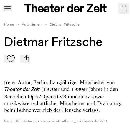
War
Home
>
Autor:innen
>
Dietmar Fritzsche
Dietmar Fritzsche
Zu Mein-TdZ hinzufügen
mail
freier Autor, Berlin. Langjähriger Mitarbeiter von
(1970er und 1980er Jahre) in den
Theater der Zeit
Bereichen Oper/Operette/Bühnentanz sowie
musikwissenschaftlicher Mitarbeiter und Dramaturg
beim Bühnenvertrieb des Henschelverlags.
Stand
:
2026
(
Datum der letzten Veröffentlichung bei Theater der Zeit
)