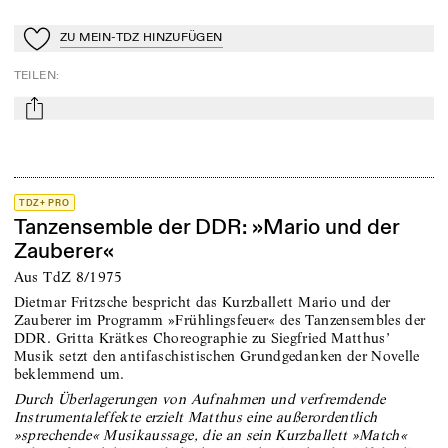
ZU MEIN-TDZ HINZUFÜGEN
Zu Mein-TdZ hinzufügen
TEILEN
:
mail
TDZ+ PRO
Tanzensemble der DDR: »Mario und der
Zauberer«
Aus TdZ 8/1975
Dietmar Fritzsche bespricht das Kurzballett Mario und der
Zauberer im Programm »Frühlingsfeuer« des Tanzensembles der
DDR. Gritta Krätkes Choreographie zu Siegfried Matthus’
Musik setzt den antifaschistischen Grundgedanken der Novelle
beklemmend um.
Durch Überlagerungen von Aufnahmen und verfremdende
Instrumentaleffekte erzielt Matthus eine außerordentlich
»sprechende« Musikaussage, die an sein Kurzballett »Match«