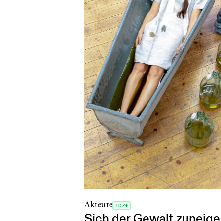
Akteure
TDZ+
Sich der Gewalt zuneige