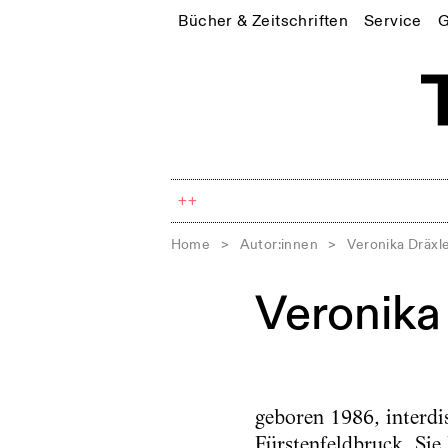
Bücher & Zeitschriften
Service
G
++
Home
>
Autor:innen
>
Veronika Dräxl
Veronika
geboren 1986, interdis
Fürstenfeldbruck. Sie 