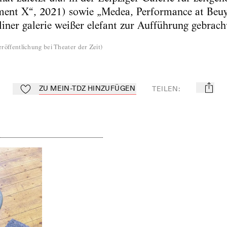
tment X“, 2021) sowie „Medea, Performance at Beuy
liner galerie weißer elefant zur Aufführung gebrach
röffentlichung bei Theater der Zeit
)
ZU MEIN-TDZ HINZUFÜGEN
TEILEN
:
mail
Zu Mein-TdZ hinzufügen