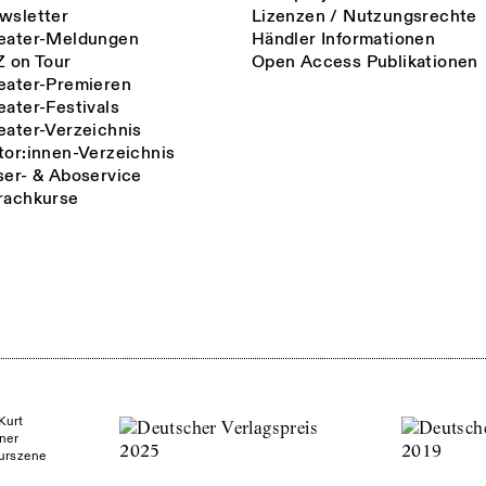
wsletter
Lizenzen / Nutzungsrechte
eater-Meldungen
Händler Informationen
Z on Tour
Open Access Publikationen
eater-Premieren
eater-Festivals
eater-Verzeichnis
tor:innen-Verzeichnis
ser- & Aboservice
rachkurse
Kurt
ner
turszene