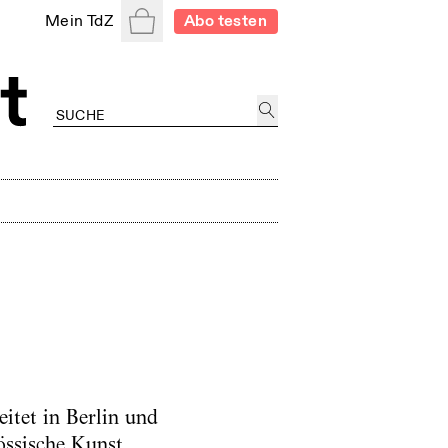
Warenkorb
Mein TdZ
Abo testen
itet in Berlin und
nössische Kunst