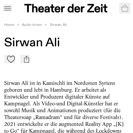
War
Home
>
Autor:innen
>
Sirwan Ali
Sirwan Ali
Zu Mein-TdZ hinzufügen
mail
Sirwan Ali ist in Kamischli im Nordosten Syriens
geboren und lebt in Hamburg. Er arbeitet als
Entwickler und Produzent digitaler Künste auf
Kampnagel. Als Video-und Digital-Künstler hat er
sowohl Musik und Animationen produziert (für die
Theatersoap „Ramadram“ und für diverse Festivals).
2021 entwickelte er die augmented Reality App „[K]
to Go“ für Kampnagel, die während des Lockdowns