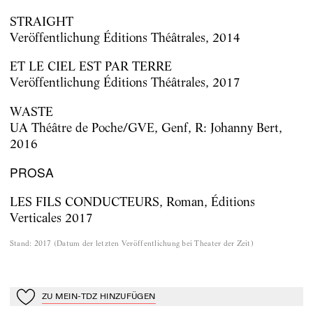
STRAIGHT
Veröffentlichung Éditions Théâtrales, 2014
ET LE CIEL EST PAR TERRE
Veröffentlichung Éditions Théâtrales, 2017
WASTE
UA Théâtre de Poche/GVE, Genf, R: Johanny Bert,
2016
PROSA
LES FILS CONDUCTEURS, Roman, Éditions
Verticales 2017
Stand
:
2017
(
Datum der letzten Veröffentlichung bei Theater der Zeit
)
ZU MEIN-TDZ HINZUFÜGEN
Zu Mein-TdZ hinzufügen