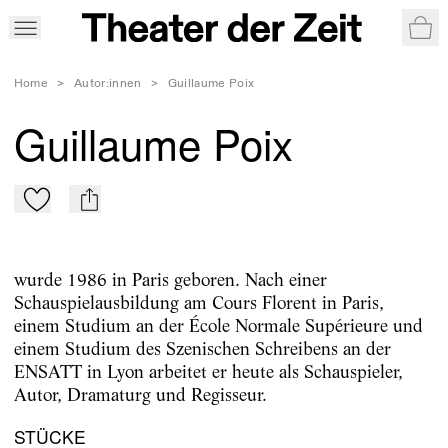
War
Home
>
Autor:innen
>
Guillaume Poix
Guillaume Poix
Zu Mein-TdZ hinzufügen
mail
wurde 1986 in Paris geboren. Nach einer
Schauspielausbildung am Cours Florent in Paris,
einem Studium an der École Normale Supérieure und
einem Studium des Szenischen Schreibens an der
ENSATT in Lyon arbeitet er heute als Schauspieler,
Autor, Dramaturg und Regisseur.
STÜCKE