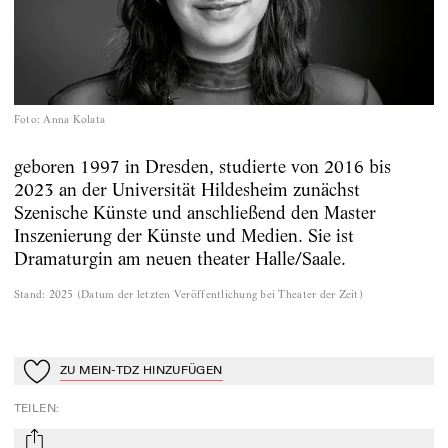
Foto
:
Anna Kolata
geboren 1997 in Dresden, studierte von 2016 bis
2023 an der Universität Hildesheim zunächst
Szenische Künste und anschließend den Master
Inszenierung der Künste und Medien. Sie ist
Dramaturgin am neuen theater Halle/Saale.
Stand
:
2025
(
Datum der letzten Veröffentlichung bei Theater der Zeit
)
ZU MEIN-TDZ HINZUFÜGEN
Zu Mein-TdZ hinzufügen
TEILEN
: