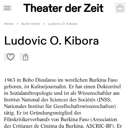
War
Home
>
Autor:innen
>
Ludovic O. Kibora
Ludovic O. Kibora
Zu Mein-TdZ hinzufügen
mail
1963 in Bobo Dioulasso im westlichen Burkina Faso
geboren, ist Kulturjournalist. Er hat einen Doktortitel
in Sozialanthropologie und ist als Wissenschaftler am
Institut National des Sciences des Sociétés (INSS;
Nationales Institut für Gesellschaftswissenschaften)
tätig. Er ist Gründungsmitglied des
Filmkritikerverbands von Burkina Faso (Association
des Critiques de Cinéma du Burkina, ASCRIC-BF). Er