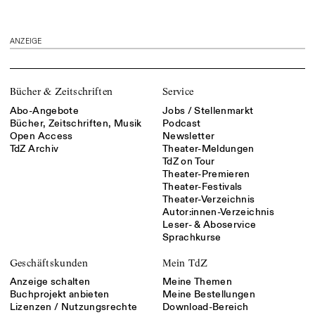
ANZEIGE
Bücher & Zeitschriften
Service
Abo-Angebote
Jobs / Stellenmarkt
Bücher, Zeitschriften, Musik
Podcast
Open Access
Newsletter
TdZ Archiv
Theater-Meldungen
TdZ on Tour
Theater-Premieren
Theater-Festivals
Theater-Verzeichnis
Autor:innen-Verzeichnis
Leser- & Aboservice
Sprachkurse
Geschäftskunden
Mein TdZ
Anzeige schalten
Meine Themen
Buchprojekt anbieten
Meine Bestellungen
Lizenzen / Nutzungsrechte
Download-Bereich