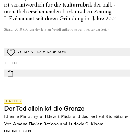
ist verantwortlich für die Kulturrubrik der halb -
monatlich erscheinenden burkinischen Zeitung
L'Événement seit deren Gründung im Jahre 2001.
Stand
:
2010
(
Datum der letzten Veröffentlichung bei Theater der Zeit
)
ZU MEIN-TDZ HINZUFÜGEN
Zu Mein-TdZ hinzufügen
TEILEN
:
mail
TDZ+ PRO
Der Tod allein ist die Grenze
Etienne Minoungou, Ildevert Méda und das Festival Récréâtrales
von
und
Arsène Flavien Bationo
Ludovic O. Kibora
ONLINE LESEN