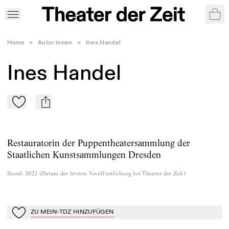
War
Home
>
Autor:innen
>
Ines Handel
Ines Handel
Zu Mein-TdZ hinzufügen
mail
Restauratorin der Puppentheatersammlung der
Staatlichen Kunstsammlungen Dresden
Stand
:
2022
(
Datum der letzten Veröffentlichung bei Theater der Zeit
)
ZU MEIN-TDZ HINZUFÜGEN
Zu Mein-TdZ hinzufügen