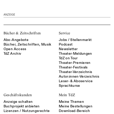
ANZEIGE
Bücher & Zeitschriften
Service
Abo-Angebote
Jobs / Stellenmarkt
Bücher, Zeitschriften, Musik
Podcast
Open Access
Newsletter
TdZ Archiv
Theater-Meldungen
TdZ on Tour
Theater-Premieren
Theater-Festivals
Theater-Verzeichnis
Autor:innen-Verzeichnis
Leser- & Aboservice
Sprachkurse
Geschäftskunden
Mein TdZ
Anzeige schalten
Meine Themen
Buchprojekt anbieten
Meine Bestellungen
Lizenzen / Nutzungsrechte
Download-Bereich