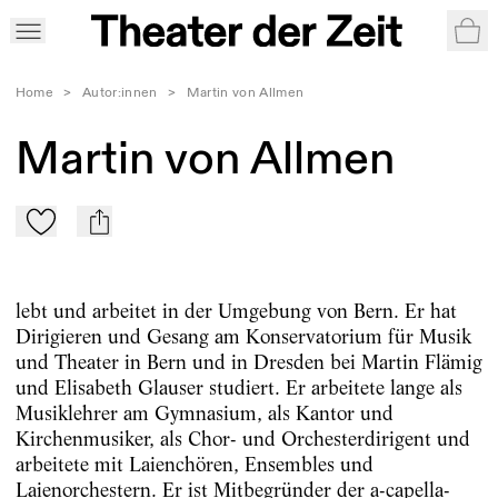
War
Home
>
Autor:innen
>
Martin von Allmen
Martin von Allmen
Zu Mein-TdZ hinzufügen
mail
lebt und arbeitet in der Umgebung von Bern. Er hat
Dirigieren und Gesang am Konservatorium für Musik
und Theater in Bern und in Dresden bei Martin Flämig
und Elisabeth Glauser studiert. Er arbeitete lange als
Musiklehrer am Gymnasium, als Kantor und
Kirchenmusiker, als Chor- und Orchesterdirigent und
arbeitete mit Laienchören, Ensembles und
Laienorchestern. Er ist Mitbegründer der a-capella-