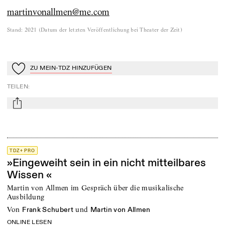
martinvonallmen@me.com
Stand
:
2021
(
Datum der letzten Veröffentlichung bei Theater der Zeit
)
ZU MEIN-TDZ HINZUFÜGEN
Zu Mein-TdZ hinzufügen
TEILEN
:
mail
TDZ+ PRO
»Eingeweiht sein in ein nicht mitteilbares
Wissen «
Martin von Allmen im Gespräch über die musikalische
Ausbildung
von
und
Frank Schubert
Martin von Allmen
ONLINE LESEN