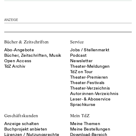
ANZEIGE
Bücher & Zeitschriften
Service
Abo-Angebote
Jobs / Stellenmarkt
Bücher, Zeitschriften, Musik
Podcast
Open Access
Newsletter
TdZ Archiv
Theater-Meldungen
TdZ on Tour
Theater-Premieren
Theater-Festivals
Theater-Verzeichnis
Autor:innen-Verzeichnis
Leser- & Aboservice
Sprachkurse
Geschäftskunden
Mein TdZ
Anzeige schalten
Meine Themen
Buchprojekt anbieten
Meine Bestellungen
Lizenzen / Nutzungsrechte
Download-Bereich