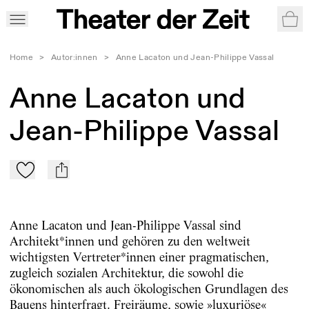
War
Home
>
Autor:innen
>
Anne Lacaton und Jean-Philippe Vassal
Anne Lacaton und
Jean-Philippe Vassal
Zu Mein-TdZ hinzufügen
mail
Anne Lacaton und Jean-Philippe Vassal sind
Architekt*innen und gehören zu den weltweit
wichtigsten Vertreter*innen einer pragmatischen,
zugleich sozialen Architektur, die sowohl die
ökonomischen als auch ökologischen Grundlagen des
Bauens hinterfragt. Freiräume, sowie »luxuriöse«