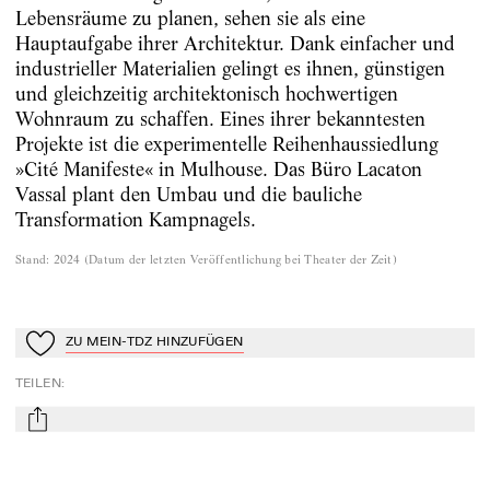
Lebensräume zu planen, sehen sie als eine
Hauptaufgabe ihrer Architektur. Dank einfacher und
industrieller Materialien gelingt es ihnen, günstigen
und gleichzeitig architektonisch hochwertigen
Wohnraum zu schaffen. Eines ihrer bekanntesten
Projekte ist die experimentelle Reihenhaussiedlung
»Cité Manifeste« in Mulhouse. Das Büro Lacaton
Vassal plant den Umbau und die bauliche
Transformation Kampnagels.
Stand
:
2024
(
Datum der letzten Veröffentlichung bei Theater der Zeit
)
ZU MEIN-TDZ HINZUFÜGEN
Zu Mein-TdZ hinzufügen
TEILEN
:
mail