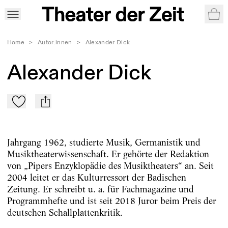
War
Home
>
Autor:innen
>
Alexander Dick
Alexander Dick
Zu Mein-TdZ hinzufügen
mail
Jahrgang 1962, studierte Musik, Germanistik und
Musiktheaterwissenschaft. Er gehörte der Redaktion
von „Pipers Enzyklopädie des Musiktheaters“ an. Seit
2004 leitet er das Kulturressort der Badischen
Zeitung. Er schreibt u. a. für Fachmagazine und
Programmhefte und ist seit 2018 Juror beim Preis der
deutschen Schallplattenkritik.