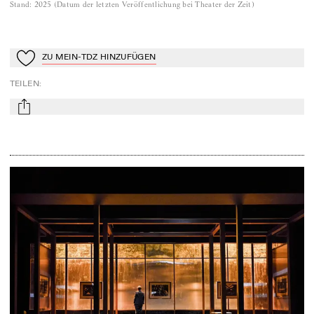
Stand
:
2025
(
Datum der letzten Veröffentlichung bei Theater der Zeit
)
ZU MEIN-TDZ HINZUFÜGEN
Zu Mein-TdZ hinzufügen
TEILEN
:
mail