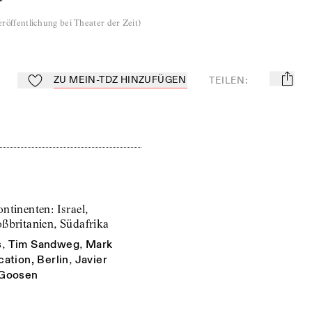
röffentlichung bei Theater der Zeit
)
ZU MEIN-TDZ HINZUFÜGEN
TEILEN
:
mail
Zu Mein-TdZ hinzufügen
ntinenten: Israel,
ßbritanien, Südafrika
s
,
Tim Sandweg
,
Mark
ation, Berlin
,
Javier
 Goosen