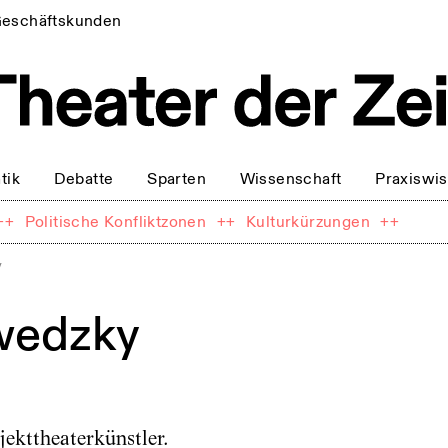
eschäftskunden
tik
Debatte
Sparten
Wissenschaft
Praxiswi
++
Politische Konfliktzonen
++
Kulturkürzungen
++
y
wedzky
ekttheaterkünstler.