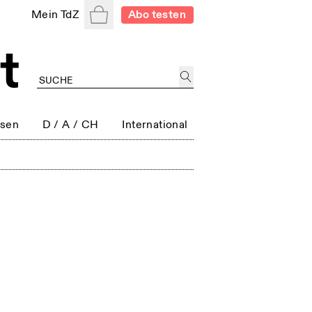
Warenkorb
Mein TdZ
Abo testen
ssen
D / A / CH
International