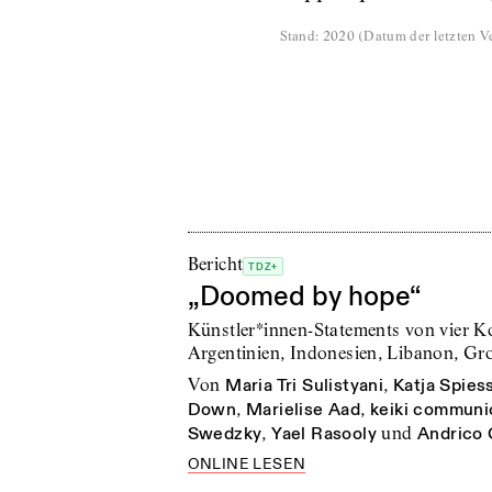
Stand
:
2020
(
Datum der letzten Ve
Bericht
TDZ+
„Doomed by hope“
Künstler*innen-Statements von vier Ko
Argentinien, Indonesien, Libanon, Gro
von
Maria Tri Sulistyani
,
Katja Spies
Down
,
Marielise Aad
,
keiki communic
Swedzky
,
Yael Rasooly
und
Andrico
ONLINE LESEN