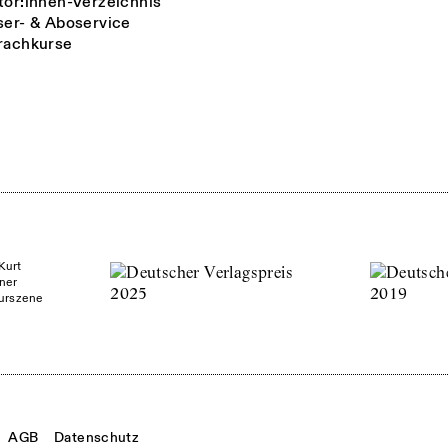
tor:innen-Verzeichnis
ser- & Aboservice
rachkurse
Kurt
ner
turszene
AGB
Datenschutz