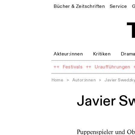
Bücher & Zeitschriften
Service
G
Akteur:innen
Kritiken
Drama
++
Festivals
++
Uraufführungen
Home
>
Autor:innen
>
Javier Swedzk
Javier S
Puppenspieler und Obj