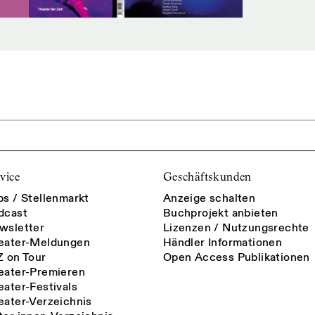
vice
Geschäftskunden
bs / Stellenmarkt
Anzeige schalten
dcast
Buchprojekt anbieten
wsletter
Lizenzen / Nutzungsrechte
eater-Meldungen
Händler Informationen
Z on Tour
Open Access Publikationen
eater-Premieren
eater-Festivals
eater-Verzeichnis