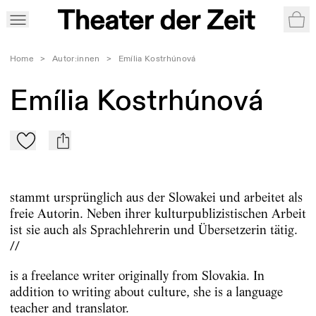
War
Home
>
Autor:innen
>
Emília Kostrhúnová
Emília Kostrhúnová
Zu Mein-TdZ hinzufügen
mail
stammt ursprünglich aus der Slowakei und arbeitet als
freie Autorin. Neben ihrer kulturpublizistischen Arbeit
ist sie auch als Sprachlehrerin und Übersetzerin tätig.
//
is a freelance writer originally from Slovakia. In
addition to writing about culture, she is a language
teacher and translator.