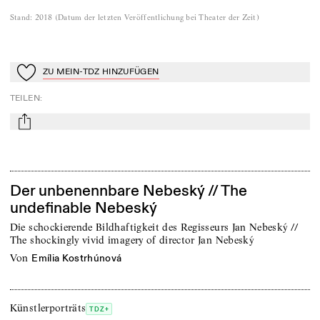
Stand
:
2018
(
Datum der letzten Veröffentlichung bei Theater der Zeit
)
ZU MEIN-TDZ HINZUFÜGEN
Zu Mein-TdZ hinzufügen
TEILEN
:
mail
Der unbenennbare Nebeský // The
undefinable Nebeský
Die schockierende Bildhaftigkeit des Regisseurs Jan Nebeský //
The shockingly vivid imagery of director Jan Nebeský
von
Emília Kostrhúnová
Künstlerporträts
TDZ+