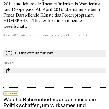
2011 und leitete die Theaterförderfonds Wanderlust
und Doppelpass. Ab April 2016 übernahm sie beim
Fonds Darstellende Künste das Förderprogramm
HOMEBASE – Theater für die kommende
Gesellschaft.
Stand
:
2017
(
Datum der letzten Veröffentlichung bei Theater der Zeit
)
ZU MEIN-TDZ HINZUFÜGEN
Zu Mein-TdZ hinzufügen
TEILEN
:
mail
TDZ+ PRO
Welche Rahmenbedingungen muss die
Politik schaffen, um wirksames und