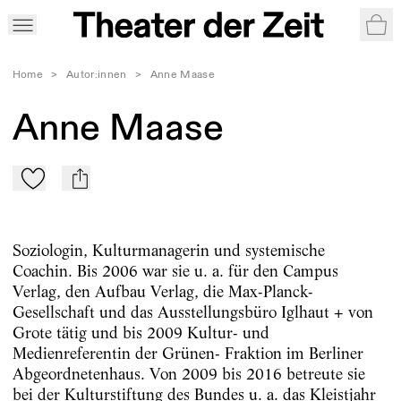
War
Home
>
Autor:innen
>
Anne Maase
Anne Maase
Zu Mein-TdZ hinzufügen
mail
Soziologin, Kulturmanagerin und systemische
Coachin. Bis 2006 war sie u. a. für den Campus
Verlag, den Aufbau Verlag, die Max-Planck-
Gesellschaft und das Ausstellungsbüro Iglhaut + von
Grote tätig und bis 2009 Kultur- und
Medienreferentin der Grünen- Fraktion im Berliner
Abgeordnetenhaus. Von 2009 bis 2016 betreute sie
bei der Kulturstiftung des Bundes u. a. das Kleistjahr