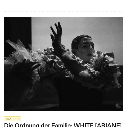
TDZ+ PRO
Die Ordnung der Familie: WHITE [ARIANE].