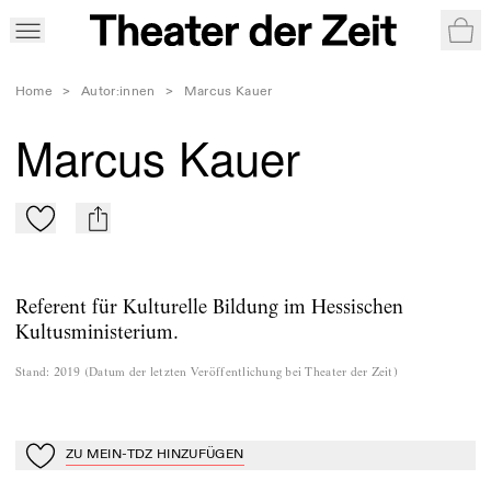
War
Home
>
Autor:innen
>
Marcus Kauer
Marcus Kauer
Zu Mein-TdZ hinzufügen
mail
Referent für Kulturelle Bildung im Hessischen
Kultusministerium.
Stand
:
2019
(
Datum der letzten Veröffentlichung bei Theater der Zeit
)
ZU MEIN-TDZ HINZUFÜGEN
Zu Mein-TdZ hinzufügen